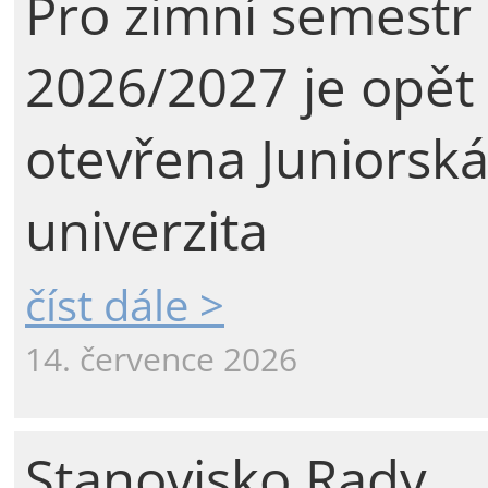
Pro zimní semestr
2026/2027 je opět
otevřena Juniorsk
univerzita
číst dále >
14. července 2026
Stanovisko Rady