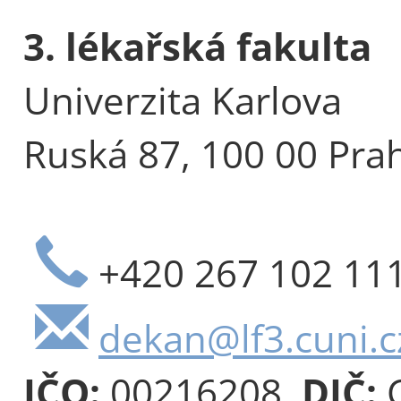
3. lékařská fakulta
Univerzita Karlova
Ruská 87, 100 00 Pra
+420 267 102 11
dekan@lf3.cuni.c
IČO:
00216208,
DIČ:
C