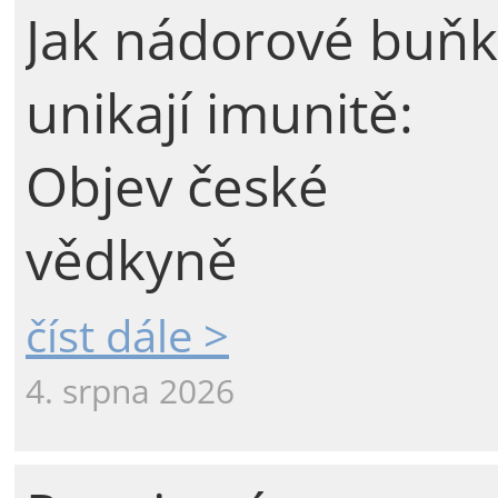
Jak nádorové buňk
unikají imunitě:
Objev české
vědkyně
číst dále >
4. srpna 2026