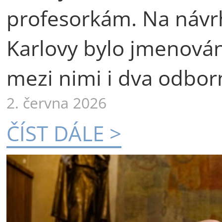
profesorkám. Na návr
Karlovy bylo jmenová
mezi nimi i dva odborn
2. června 2026
ČÍST DÁLE >