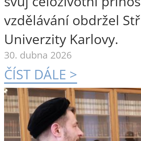
svůj celoživotní příno
vzdělávání obdržel St
Univerzity Karlovy.
30. dubna 2026
ČÍST DÁLE >