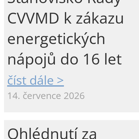
CVVMD k zákazu
energetických
nápojů do 16 let
číst dále >
14. července 2026
Ohlédnutí za