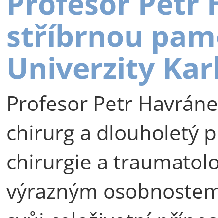
Profesor Petr
stříbrnou pam
Univerzity Kar
Profesor Petr Havráne
chirurg a dlouholetý p
chirurgie a traumatolog
výrazným osobnostem 