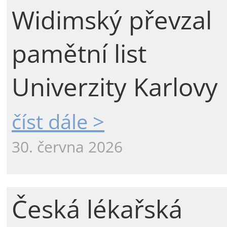
Widimský převzal
pamětní list
Univerzity Karlovy
číst dále >
30. června 2026
Česká lékařská