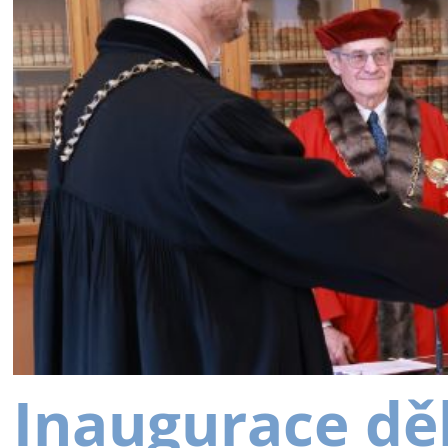
Inaugurace dě