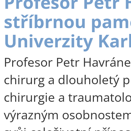
Profesor Petr
stříbrnou pam
Univerzity Kar
Profesor Petr Havráne
chirurg a dlouholetý p
chirurgie a traumatolog
výrazným osobnostem 