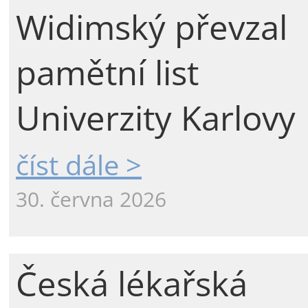
Widimský převzal
pamětní list
Univerzity Karlovy
číst dále >
30. června 2026
Česká lékařská