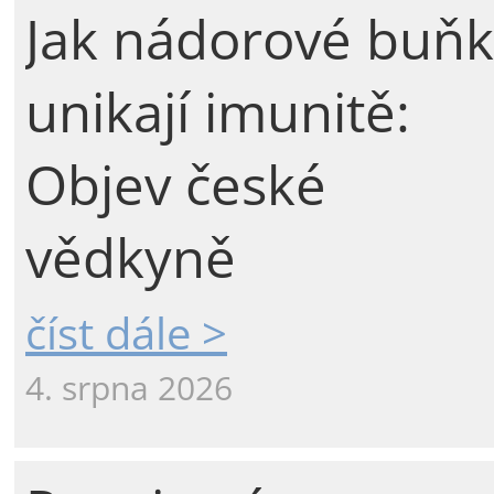
Jak nádorové buňk
unikají imunitě:
Objev české
vědkyně
číst dále >
4. srpna 2026