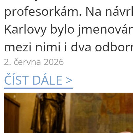
profesorkám. Na návr
Karlovy bylo jmenová
mezi nimi i dva odborn
2. června 2026
ČÍST DÁLE >