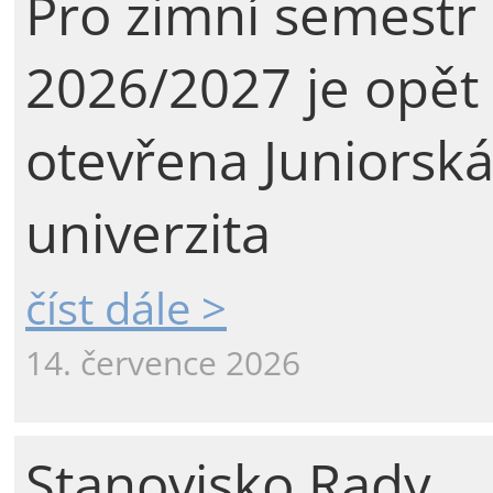
Pro zimní semestr
2026/2027 je opět
otevřena Juniorsk
univerzita
číst dále >
14. července 2026
Stanovisko Rady