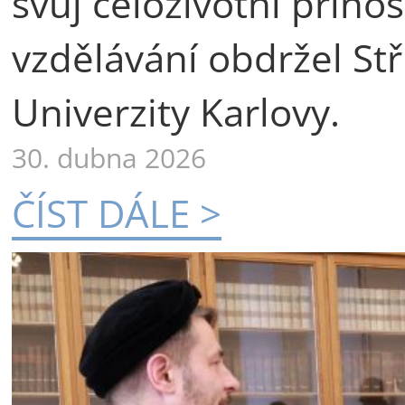
svůj celoživotní příno
vzdělávání obdržel St
Univerzity Karlovy.
30. dubna 2026
ČÍST DÁLE >