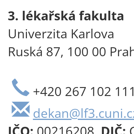
3. lékařská fakulta
Univerzita Karlova
Ruská 87, 100 00 Pra
+420 267 102 11
dekan@lf3.cuni.c
IČO:
00216208,
DIČ:
C