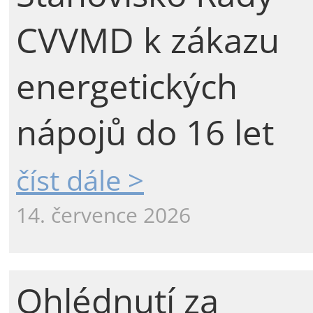
CVVMD k zákazu
energetických
nápojů do 16 let
číst dále >
14. července 2026
Ohlédnutí za