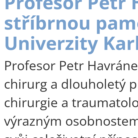
Profesor Petr
stříbrnou pam
Univerzity Kar
Profesor Petr Havráne
chirurg a dlouholetý p
chirurgie a traumatolog
výrazným osobnostem 