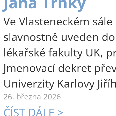
Jana Trnky
Ve Vlasteneckém sále 
slavnostně uveden do
lékařské fakulty UK, p
Jmenovací dekret přev
Univerzity Karlovy Jiří
26. března 2026
ČÍST DÁLE >