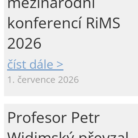
mezinárodní
konferencí RiMS
2026
číst dále >
1. července 2026
Profesor Petr
Widimský převzal