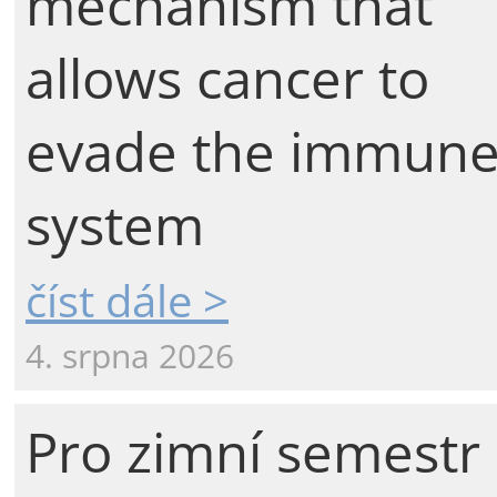
mechanism that
allows cancer to
evade the immun
system
číst dále >
4. srpna 2026
Pro zimní semestr