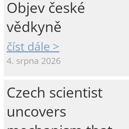
Objev české
vědkyně
číst dále >
4. srpna 2026
Czech scientist
uncovers