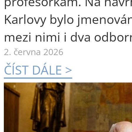
profesorkám. Na návr
Karlovy bylo jmenová
mezi nimi i dva odborn
2. června 2026
ČÍST DÁLE >