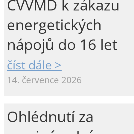
CVVMD k zákazu
energetických
nápojů do 16 let
číst dále >
14. července 2026
Ohlédnutí za