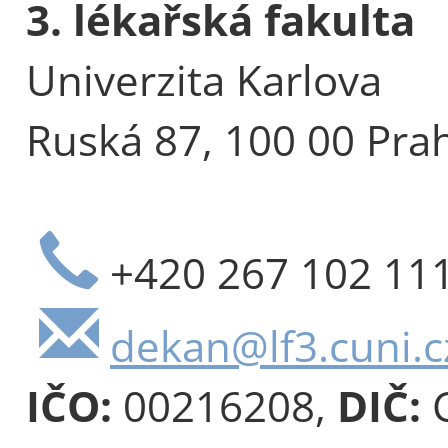
3. lékařská fakulta
Univerzita Karlova
Ruská 87, 100 00 Pra
+420 267 102 11
dekan@lf3.cuni.c
IČO:
00216208,
DIČ:
C