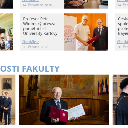
14. července 2026
14. če
Profesor Petr
Česká
Widimský převzal
spole
pamětní list
prof
Univerzity Karlovy
Baye
číst dále >
číst dá
30. června 2026
26. če
OSTI FAKULTY