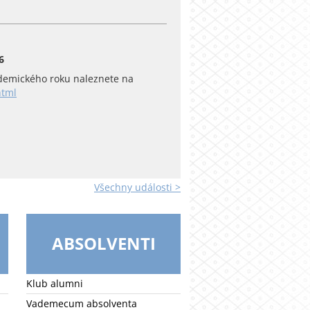
6
emického roku naleznete na
html
Všechny události >
ABSOLVENTI
Klub alumni
Vademecum absolventa