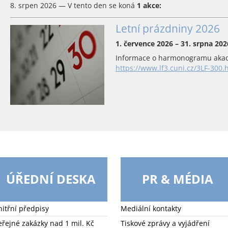
8. srpen 2026 — V tento den se koná
1 akce:
Letní prázdniny 2026
1. července 2026 – 31. srpna 202
Informace o harmonogramu akad
https://www.lf3.cuni.cz/3LF-300.
ÚŘEDNÍ DESKA
PR & MÉDIA
nitřní předpisy
Mediální kontakty
eřejné zakázky nad 1 mil. Kč
Tiskové zprávy a vyjádření