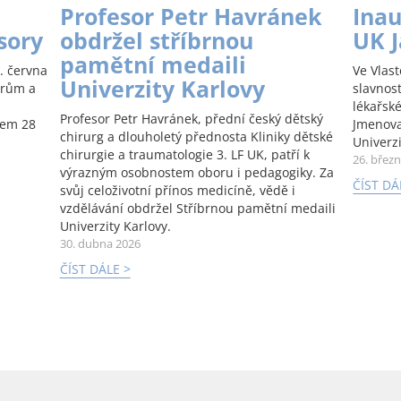
Profesor Petr Havránek
Inau
sory
obdržel stříbrnou
UK 
pamětní medaili
. června
Ve Vlas
Univerzity Karlovy
orům a
slavnos
lékařské
Profesor Petr Havránek, přední český dětský
kem 28
Jmenova
chirurg a dlouholetý přednosta Kliniky dětské
Univerzi
chirurgie a traumatologie 3. LF UK, patří k
26. břez
výrazným osobnostem oboru i pedagogiky. Za
ČÍST DÁ
svůj celoživotní přínos medicíně, vědě i
vzdělávání obdržel Stříbrnou pamětní medaili
Univerzity Karlovy.
30. dubna 2026
ČÍST DÁLE >