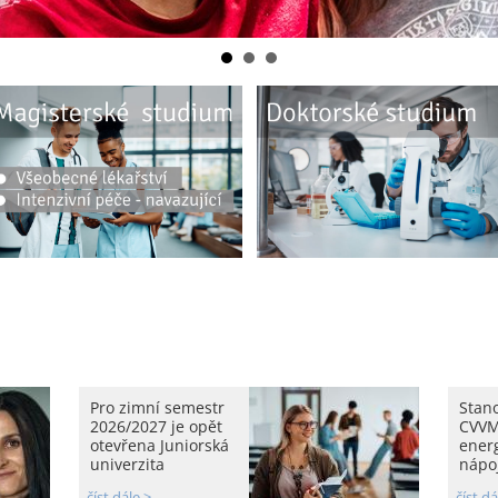
Pro zimní semestr
Stan
2026/2027 je opět
CVVM
otevřena Juniorská
ener
univerzita
nápoj
číst dále >
číst dá