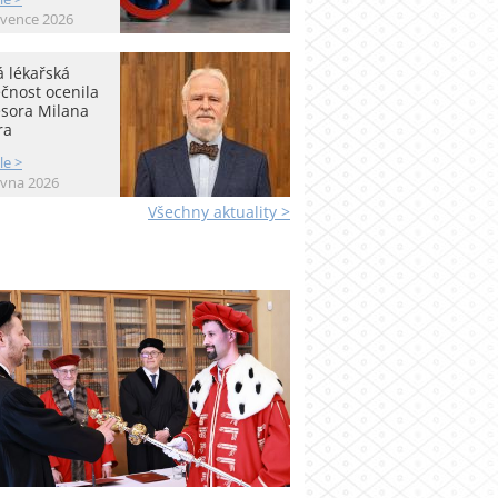
rvence 2026
 lékařská
čnost ocenila
esora Milana
ra
le >
rvna 2026
Všechny aktuality >