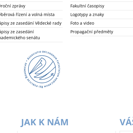
ýroční zprávy
Fakultní časopisy
ýběrová řízení a volná místa
Logotypy a znaky
ápisy ze zasedání Vědecké rady
Foto a video
ápisy ze zasedání
Propagační předměty
kademického senátu
JAK K NÁM
VÁ