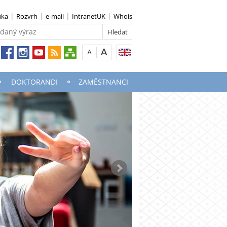
uka
Rozvrh
e-mail
IntranetUK
Whois
DOKTORANDI
ZAMĚSTNANCI