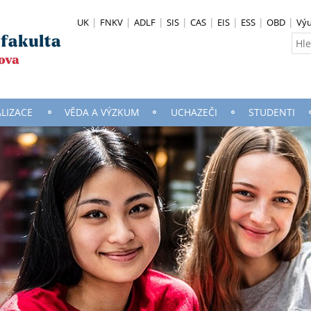
UK
FNKV
ADLF
SIS
CAS
EIS
ESS
OBD
Vý
ALIZACE
VĚDA A VÝZKUM
UCHAZEČI
STUDENTI