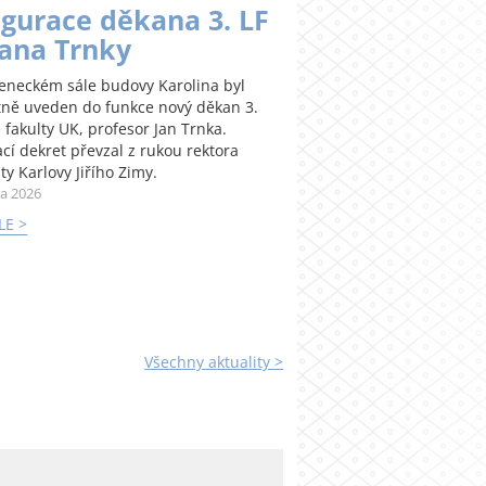
gurace děkana 3. LF
Jana Trnky
teneckém sále budovy Karolina byl
tně uveden do funkce nový děkan 3.
 fakulty UK, profesor Jan Trnka.
cí dekret převzal z rukou rektora
ty Karlovy Jiřího Zimy.
na 2026
LE >
Všechny aktuality >