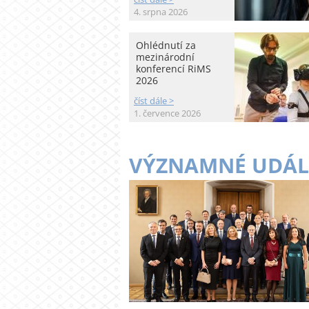
4. srpna 2026
Ohlédnutí za
mezinárodní
konferencí RiMS
2026
číst dále >
1. července 2026
VÝZNAMNÉ UDÁL