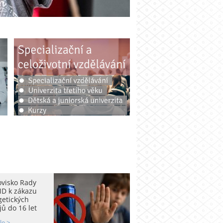
ovisko Rady
D k zákazu
getických
ů do 16 let
le >