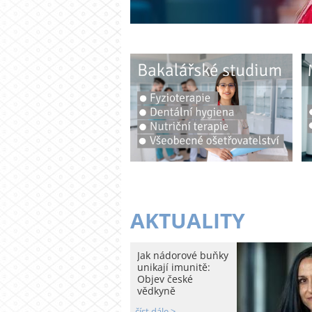
AKTUALITY
Jak nádorové buňky
unikají imunitě:
Objev české
vědkyně
číst dále >