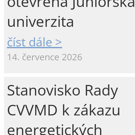
otevřena Juniorsk
univerzita
číst dále >
14. července 2026
Stanovisko Rady
CVVMD k zákazu
energetických