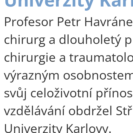
Profesor Petr Havráne
chirurg a dlouholetý p
chirurgie a traumatolog
výrazným osobnostem 
svůj celoživotní příno
vzdělávání obdržel St
Univerzity Karlovy.