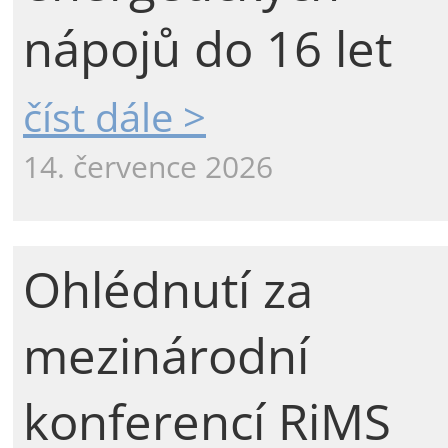
nápojů do 16 let
číst dále >
14. července 2026
Ohlédnutí za
mezinárodní
konferencí RiMS