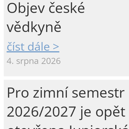
Objev české
vědkyně
číst dále >
4. srpna 2026
Pro zimní semestr
2026/2027 je opět