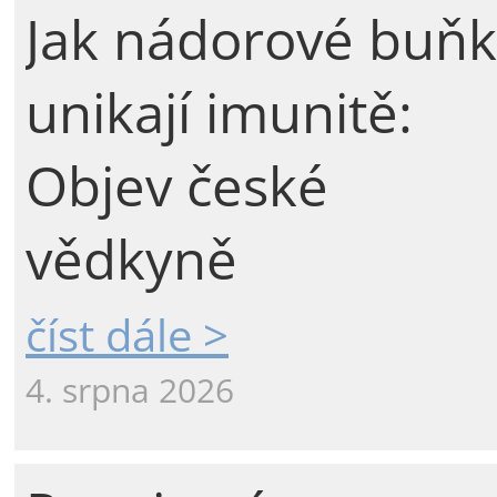
Jak nádorové buňk
unikají imunitě:
Objev české
vědkyně
číst dále >
4. srpna 2026