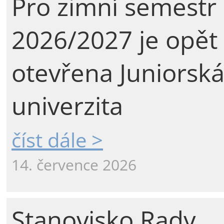
Pro zimní semestr
2026/2027 je opět
otevřena Juniorsk
univerzita
číst dále >
14. července 2026
Stanovisko Rady