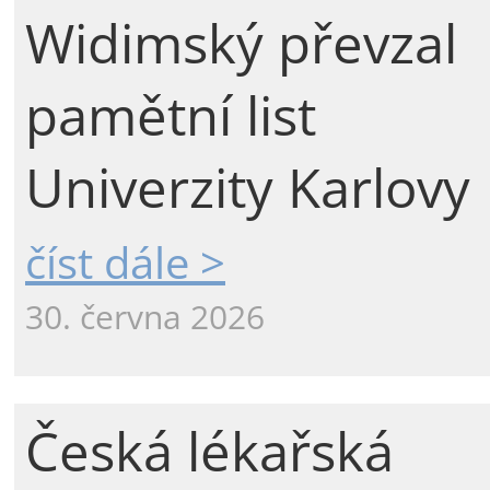
Widimský převzal
pamětní list
Univerzity Karlovy
číst dále >
30. června 2026
Česká lékařská