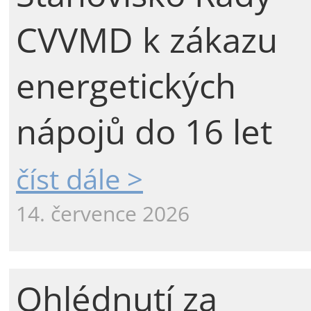
CVVMD k zákazu
energetických
nápojů do 16 let
číst dále >
14. července 2026
Ohlédnutí za