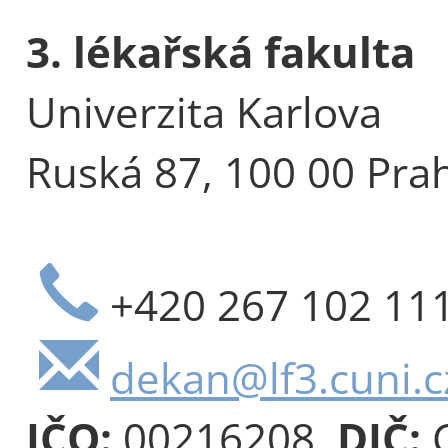
3. lékařská fakulta
Univerzita Karlova
Ruská 87, 100 00 Pra
+420 267 102 11
dekan@lf3.cuni.c
IČO:
00216208,
DIČ:
C