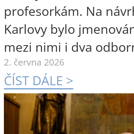
profesorkám. Na návr
Karlovy bylo jmenová
mezi nimi i dva odborn
2. června 2026
ČÍST DÁLE >