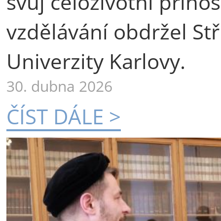
svůj celoživotní příno
vzdělávání obdržel St
Univerzity Karlovy.
30. dubna 2026
ČÍST DÁLE >