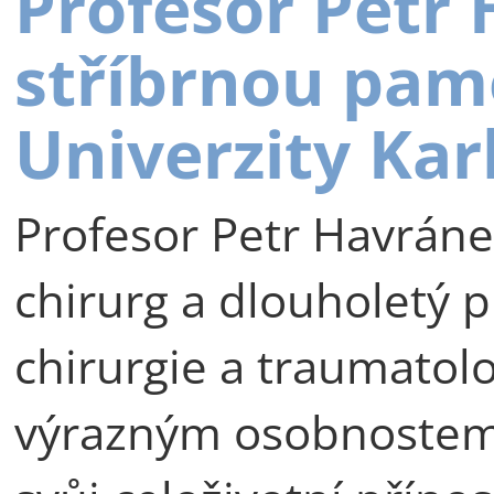
Profesor Petr
stříbrnou pam
Univerzity Kar
Profesor Petr Havráne
chirurg a dlouholetý p
chirurgie a traumatolog
výrazným osobnostem 