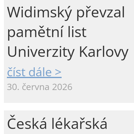
Widimský převzal
pamětní list
Univerzity Karlovy
číst dále >
30. června 2026
Česká lékařská