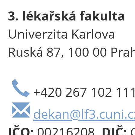
3. lékařská fakulta
Univerzita Karlova
Ruská 87, 100 00 Pra
+420 267 102 11
dekan@lf3.cuni.c
IČO:
00216208,
DIČ:
C