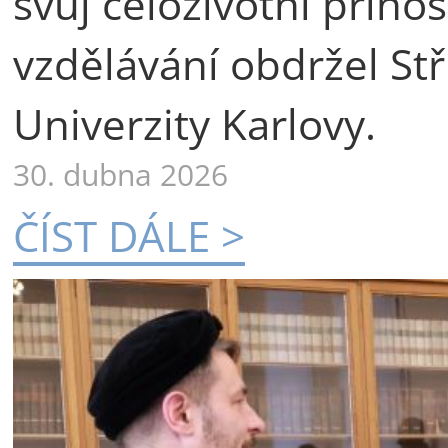
svůj celoživotní příno
vzdělávání obdržel St
Univerzity Karlovy.
30. dubna 2026
ČÍST DÁLE >