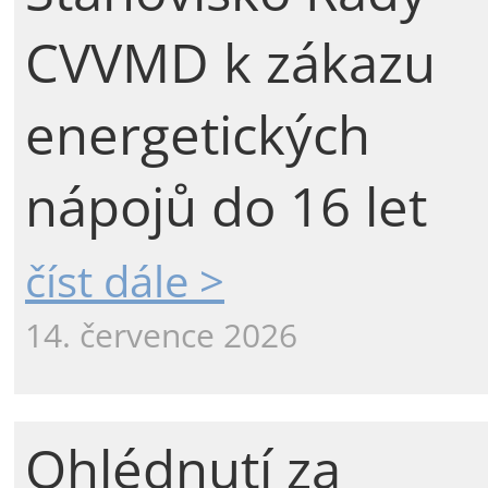
CVVMD k zákazu
energetických
nápojů do 16 let
číst dále >
14. července 2026
Ohlédnutí za