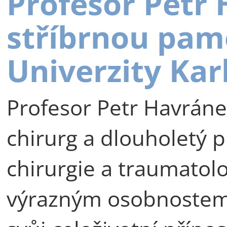
Profesor Petr
stříbrnou pam
Univerzity Kar
Profesor Petr Havráne
chirurg a dlouholetý p
chirurgie a traumatolog
výrazným osobnostem 