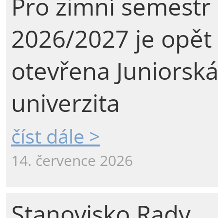
Pro zimní semestr
2026/2027 je opět
otevřena Juniorsk
univerzita
číst dále >
14. července 2026
Stanovisko Rady