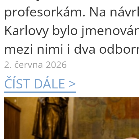
profesorkám. Na návr
Karlovy bylo jmenová
mezi nimi i dva odborn
2. června 2026
ČÍST DÁLE >