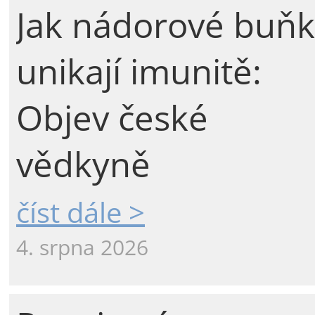
Jak nádorové buňk
unikají imunitě:
Objev české
vědkyně
číst dále >
4. srpna 2026