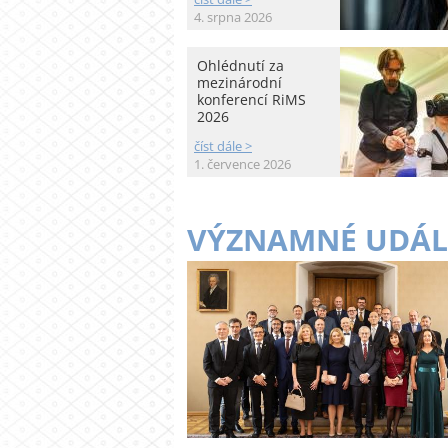
4. srpna 2026
Ohlédnutí za
mezinárodní
konferencí RiMS
2026
číst dále >
1. července 2026
VÝZNAMNÉ UDÁL