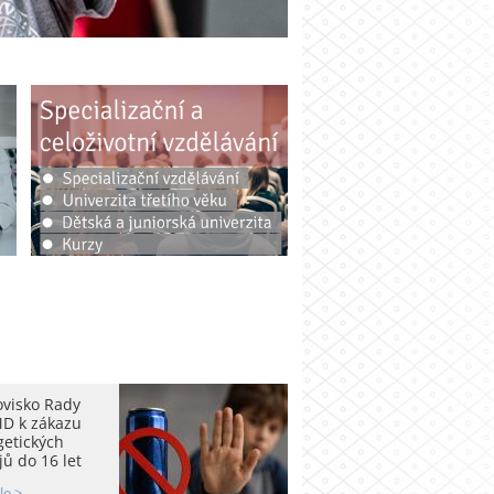
ovisko Rady
D k zákazu
getických
ů do 16 let
le >