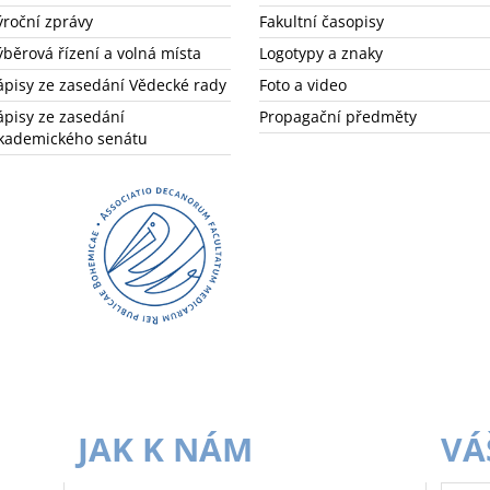
ýroční zprávy
Fakultní časopisy
ýběrová řízení a volná místa
Logotypy a znaky
ápisy ze zasedání Vědecké rady
Foto a video
ápisy ze zasedání
Propagační předměty
kademického senátu
JAK K NÁM
VÁ