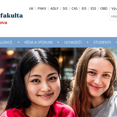
UK
FNKV
ADLF
SIS
CAS
EIS
ESS
OBD
Vý
ALIZACE
VĚDA A VÝZKUM
UCHAZEČI
STUDENTI