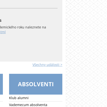
6
emického roku naleznete na
html
Všechny události >
ABSOLVENTI
Klub alumni
Vademecum absolventa