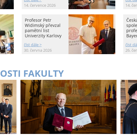
14. července 2026
14. če
Profesor Petr
Česká
Widimský převzal
spole
pamětní list
prof
Univerzity Karlovy
Baye
číst dále >
číst dá
30. června 2026
26. če
OSTI FAKULTY