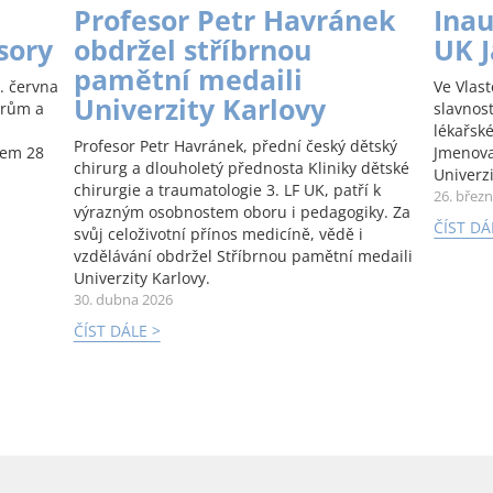
Profesor Petr Havránek
Inau
sory
obdržel stříbrnou
UK 
pamětní medaili
. června
Ve Vlas
Univerzity Karlovy
orům a
slavnos
lékařské
Profesor Petr Havránek, přední český dětský
kem 28
Jmenova
chirurg a dlouholetý přednosta Kliniky dětské
Univerzi
chirurgie a traumatologie 3. LF UK, patří k
26. břez
výrazným osobnostem oboru i pedagogiky. Za
ČÍST DÁ
svůj celoživotní přínos medicíně, vědě i
vzdělávání obdržel Stříbrnou pamětní medaili
Univerzity Karlovy.
30. dubna 2026
ČÍST DÁLE >