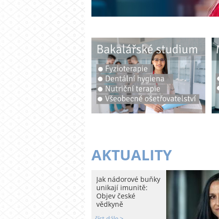
AKTUALITY
Jak nádorové buňky
unikají imunitě:
Objev české
vědkyně
číst dále >