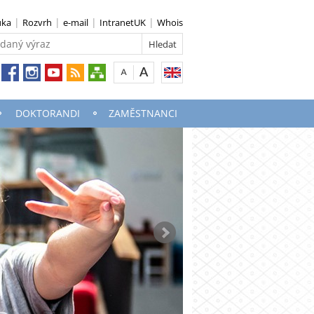
uka
Rozvrh
e-mail
IntranetUK
Whois
DOKTORANDI
ZAMĚSTNANCI