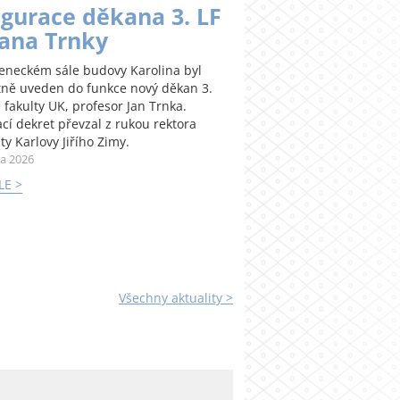
gurace děkana 3. LF
Jana Trnky
teneckém sále budovy Karolina byl
tně uveden do funkce nový děkan 3.
 fakulty UK, profesor Jan Trnka.
cí dekret převzal z rukou rektora
ty Karlovy Jiřího Zimy.
na 2026
LE >
Všechny aktuality >