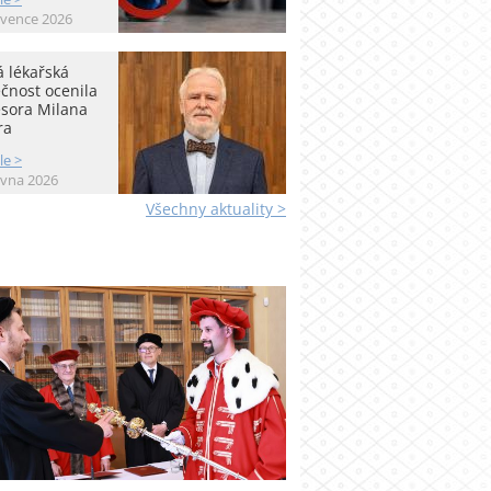
rvence 2026
 lékařská
čnost ocenila
esora Milana
ra
le >
rvna 2026
Všechny aktuality >