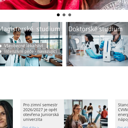
Pro zimní semestr
Stan
2026/2027 je opět
CVVM
otevřena Juniorská
ener
univerzita
nápoj
číst dále >
číst dá