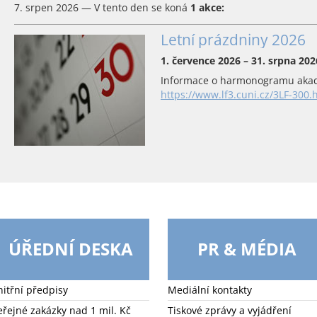
7. srpen 2026 — V tento den se koná
1 akce:
Letní prázdniny 2026
1. července 2026 – 31. srpna 202
Informace o harmonogramu akad
https://www.lf3.cuni.cz/3LF-300.
ÚŘEDNÍ DESKA
PR & MÉDIA
nitřní předpisy
Mediální kontakty
eřejné zakázky nad 1 mil. Kč
Tiskové zprávy a vyjádření