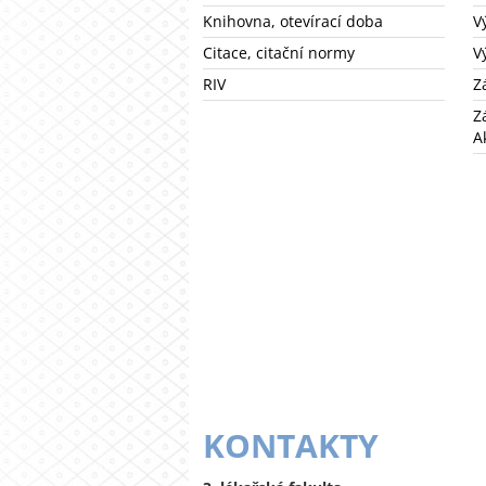
Knihovna, otevírací doba
V
Citace, citační normy
V
RIV
Z
Z
A
KONTAKTY