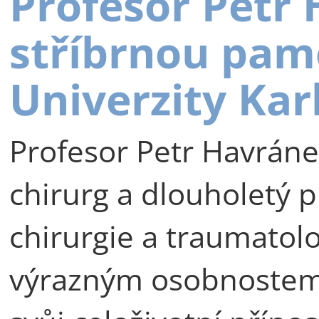
Profesor Petr
stříbrnou pam
Univerzity Kar
Profesor Petr Havráne
chirurg a dlouholetý p
chirurgie a traumatolog
výrazným osobnostem 