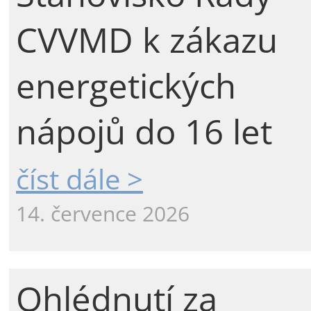
CVVMD k zákazu
energetických
nápojů do 16 let
číst dále >
14. července 2026
Ohlédnutí za