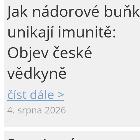
Jak nádorové buňk
unikají imunitě:
Objev české
vědkyně
číst dále >
4. srpna 2026