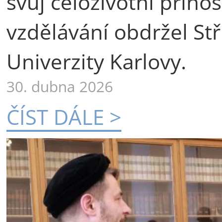
svůj celoživotní příno
vzdělávání obdržel St
Univerzity Karlovy.
30. dubna 2026
ČÍST DÁLE >