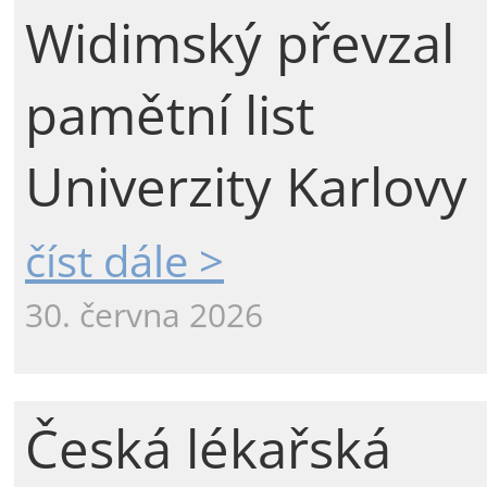
Widimský převzal
pamětní list
Univerzity Karlovy
číst dále >
30. června 2026
Česká lékařská