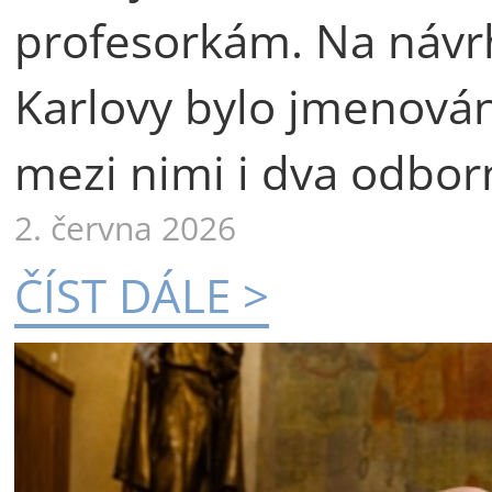
profesorkám. Na návr
Karlovy bylo jmenová
mezi nimi i dva odborn
2. června 2026
ČÍST DÁLE >