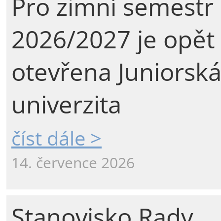
Pro zimní semestr
2026/2027 je opět
otevřena Juniorsk
univerzita
číst dále >
14. července 2026
Stanovisko Rady