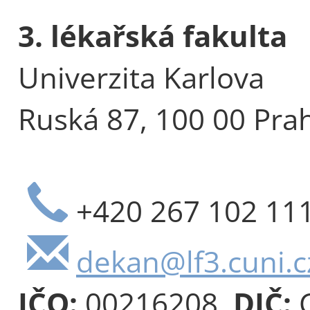
3. lékařská fakulta
Univerzita Karlova
Ruská 87, 100 00 Pra
+420 267 102 11
dekan@lf3.cuni.c
IČO:
00216208,
DIČ:
C