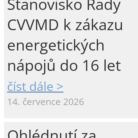
Stanovisko Rady
CVVMD k zákazu
energetických
nápojů do 16 let
číst dále >
14. července 2026
Ohlédnutí za