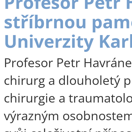
Profesor Petr
stříbrnou pam
Univerzity Kar
Profesor Petr Havráne
chirurg a dlouholetý p
chirurgie a traumatolog
výrazným osobnostem 