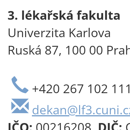
3. lékařská fakulta
Univerzita Karlova
Ruská 87, 100 00 Pra
+420 267 102 11
dekan@lf3.cuni.c
IČO:
00216208,
DIČ:
C