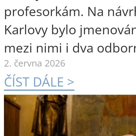
profesorkám. Na návr
Karlovy bylo jmenová
mezi nimi i dva odborn
2. června 2026
ČÍST DÁLE >