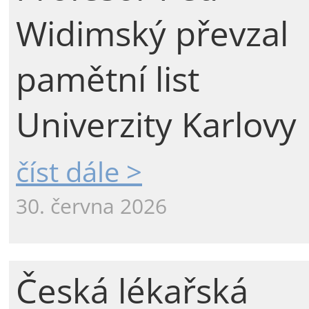
Widimský převzal
pamětní list
Univerzity Karlovy
číst dále >
30. června 2026
Česká lékařská