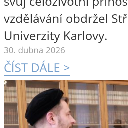
svůj celoživotní příno
vzdělávání obdržel St
Univerzity Karlovy.
30. dubna 2026
ČÍST DÁLE >