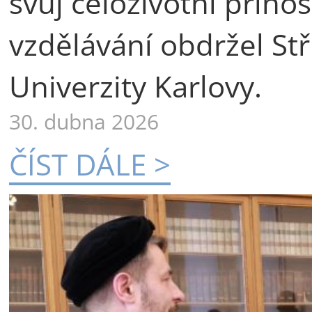
svůj celoživotní příno
vzdělávání obdržel St
Univerzity Karlovy.
30. dubna 2026
ČÍST DÁLE >