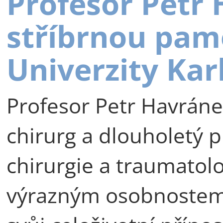
Profesor Petr
stříbrnou pam
Univerzity Kar
Profesor Petr Havráne
chirurg a dlouholetý p
chirurgie a traumatolog
výrazným osobnostem 