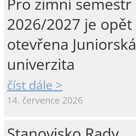
Pro zimní semestr
2026/2027 je opět
otevřena Juniorsk
univerzita
číst dále >
14. července 2026
Stanovisko Rady