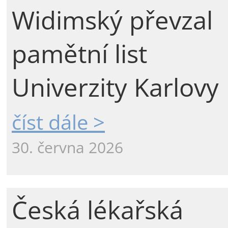
Widimský převzal
pamětní list
Univerzity Karlovy
číst dále >
30. června 2026
Česká lékařská