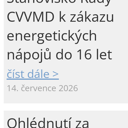
CVVMD k zákazu
energetických
nápojů do 16 let
číst dále >
14. července 2026
Ohlédnutí za