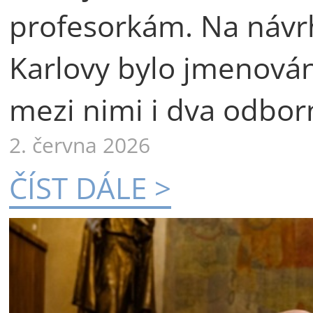
profesorkám. Na návr
Karlovy bylo jmenová
mezi nimi i dva odborn
2. června 2026
ČÍST DÁLE >