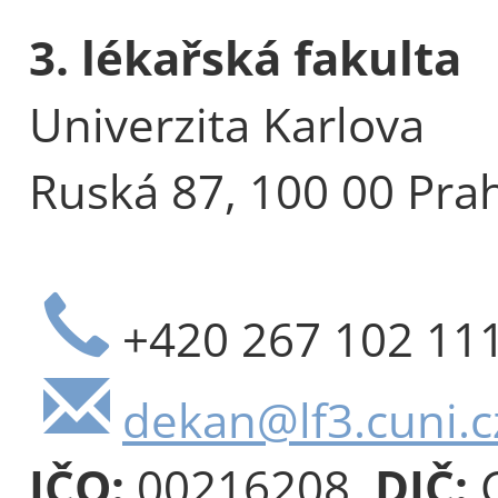
3. lékařská fakulta
Univerzita Karlova
Ruská 87, 100 00 Pra
+420 267 102 11
dekan@lf3.cuni.c
IČO:
00216208,
DIČ:
C