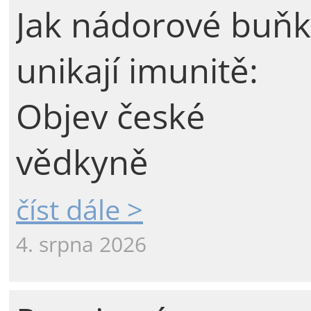
Jak nádorové buňk
unikají imunitě:
Objev české
vědkyně
číst dále >
4. srpna 2026