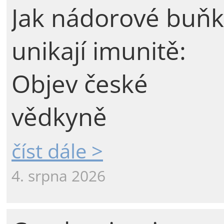
Jak nádorové buňk
unikají imunitě:
Objev české
vědkyně
číst dále >
4. srpna 2026