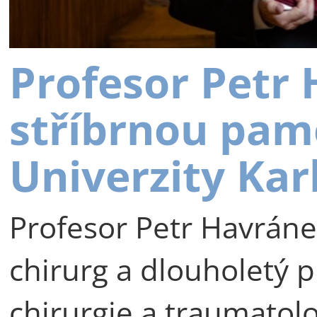
Profesor Petr
stříbrnou pam
Univerzity Kar
Profesor Petr Havráne
chirurg a dlouholetý p
chirurgie a traumatolog