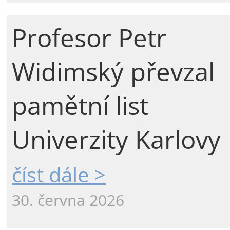
Profesor Petr
Widimský převzal
pamětní list
Univerzity Karlovy
číst dále >
30. června 2026