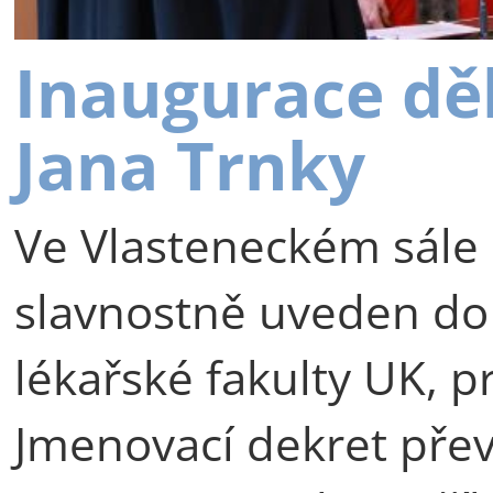
Inaugurace dě
Jana Trnky
Ve Vlasteneckém sále 
slavnostně uveden do
lékařské fakulty UK, p
Jmenovací dekret přev