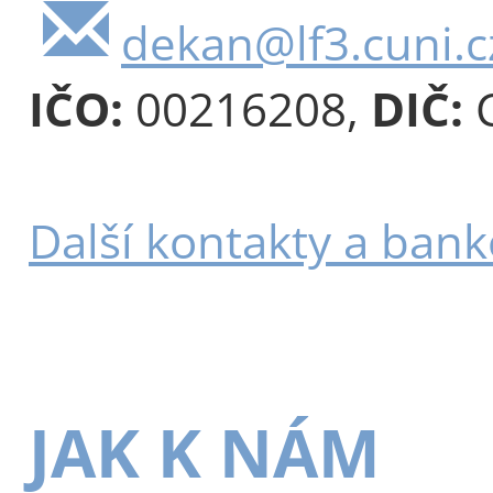
dekan@lf3.cuni.c
IČO:
00216208,
DIČ:
C
Další kontakty a bank
JAK K NÁM