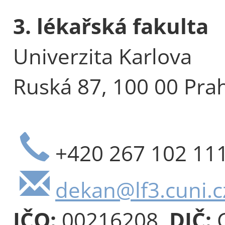
3. lékařská fakulta
Univerzita Karlova
Ruská 87, 100 00 Pra
+420 267 102 11
dekan@lf3.cuni.c
IČO:
00216208,
DIČ:
C