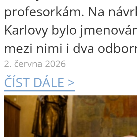
profesorkám. Na návr
Karlovy bylo jmenová
mezi nimi i dva odborn
2. června 2026
ČÍST DÁLE >