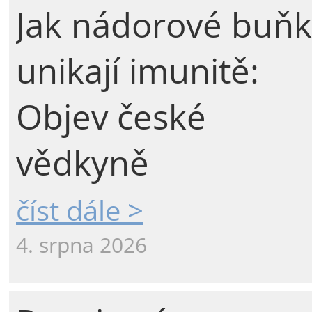
Jak nádorové buňk
unikají imunitě:
Objev české
vědkyně
číst dále >
4. srpna 2026