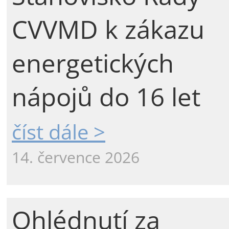
CVVMD k zákazu
energetických
nápojů do 16 let
číst dále >
14. července 2026
Ohlédnutí za