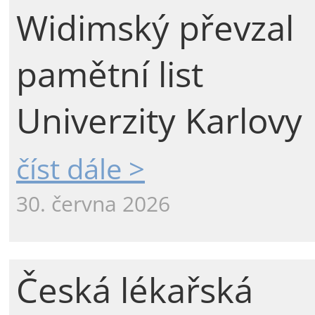
Widimský převzal
pamětní list
Univerzity Karlovy
číst dále >
30. června 2026
Česká lékařská