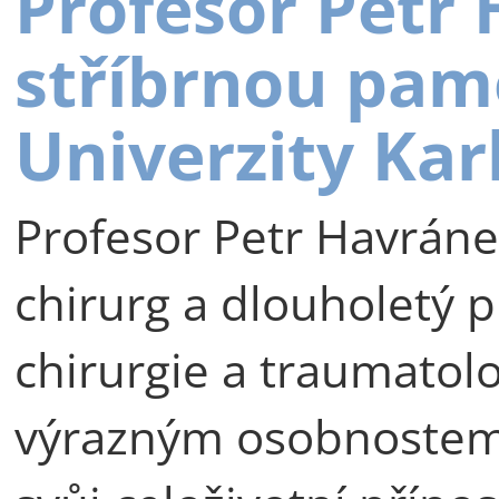
Profesor Petr
stříbrnou pam
Univerzity Kar
Profesor Petr Havráne
chirurg a dlouholetý p
chirurgie a traumatolog
výrazným osobnostem 