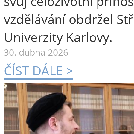
svůj celoživotní příno
vzdělávání obdržel St
Univerzity Karlovy.
30. dubna 2026
ČÍST DÁLE >