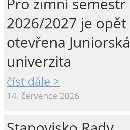
Pro zimní semestr
2026/2027 je opět
otevřena Juniorsk
univerzita
číst dále >
14. července 2026
Stanovisko Rady