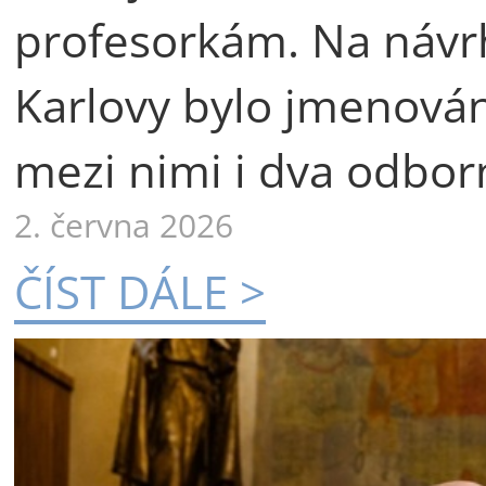
profesorkám. Na návr
Karlovy bylo jmenová
mezi nimi i dva odborn
2. června 2026
ČÍST DÁLE >