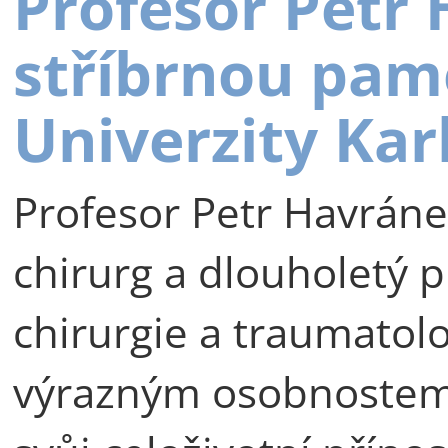
Profesor Petr
stříbrnou pam
Univerzity Kar
Profesor Petr Havráne
chirurg a dlouholetý p
chirurgie a traumatolog
výrazným osobnostem 