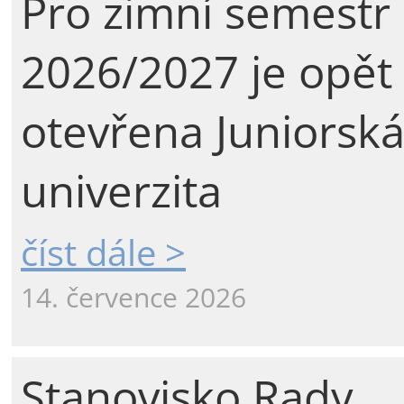
Pro zimní semestr
2026/2027 je opět
otevřena Juniorsk
univerzita
číst dále >
14. července 2026
Stanovisko Rady