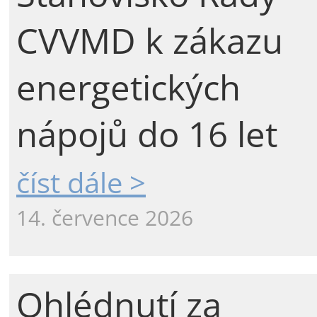
CVVMD k zákazu
energetických
nápojů do 16 let
číst dále >
14. července 2026
Ohlédnutí za