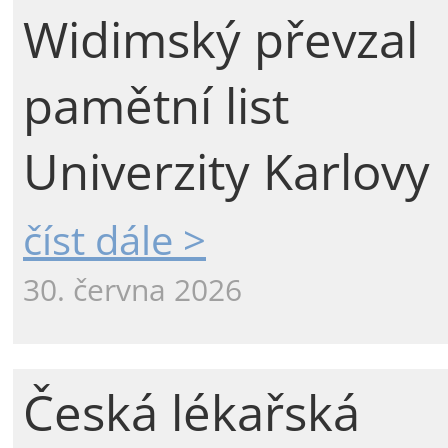
Widimský převzal
pamětní list
Univerzity Karlovy
číst dále >
30. června 2026
Česká lékařská