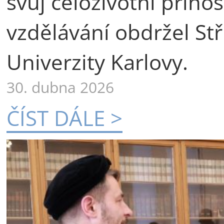
svůj celoživotní příno
vzdělávání obdržel St
Univerzity Karlovy.
30. dubna 2026
ČÍST DÁLE >