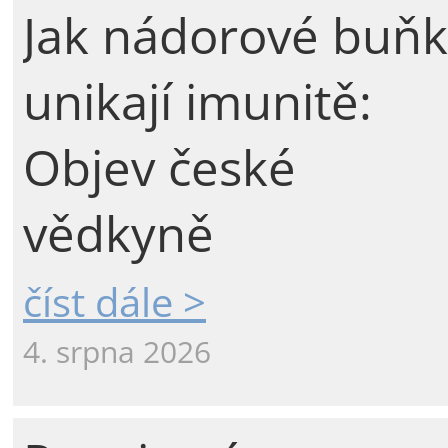
Jak nádorové buňk
unikají imunitě:
Objev české
vědkyně
číst dále >
4. srpna 2026