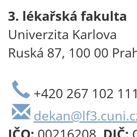
3. lékařská fakulta
Univerzita Karlova
Ruská 87, 100 00 Pra
+420 267 102 11
dekan@lf3.cuni.c
IČO:
00216208,
DIČ:
C