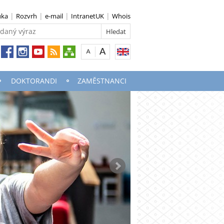
uka
Rozvrh
e-mail
IntranetUK
Whois
DOKTORANDI
ZAMĚSTNANCI