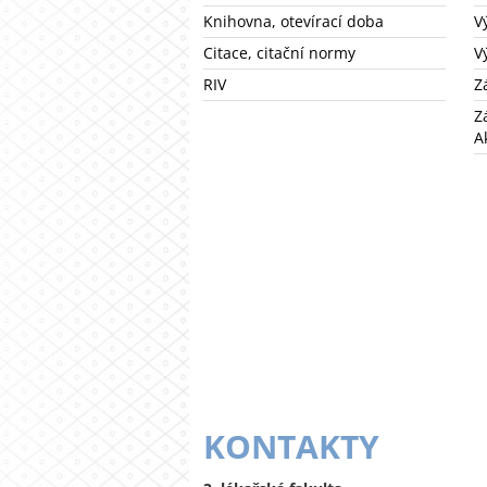
Knihovna, otevírací doba
V
Citace, citační normy
V
RIV
Z
Z
A
KONTAKTY