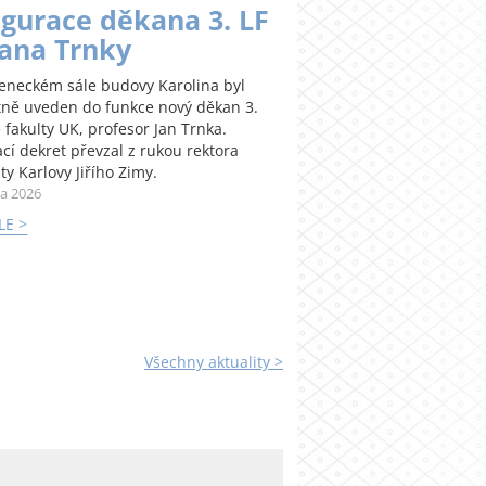
gurace děkana 3. LF
Jana Trnky
teneckém sále budovy Karolina byl
tně uveden do funkce nový děkan 3.
 fakulty UK, profesor Jan Trnka.
cí dekret převzal z rukou rektora
ty Karlovy Jiřího Zimy.
na 2026
LE >
Všechny aktuality >