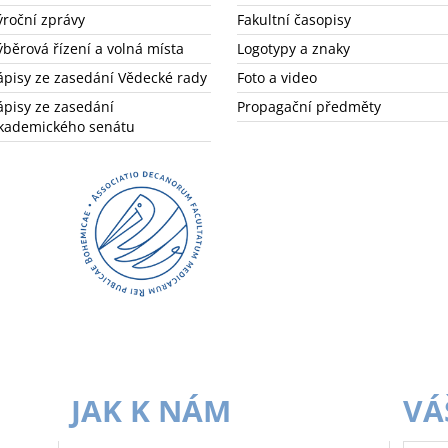
ýroční zprávy
Fakultní časopisy
ýběrová řízení a volná místa
Logotypy a znaky
ápisy ze zasedání Vědecké rady
Foto a video
ápisy ze zasedání
Propagační předměty
kademického senátu
JAK K NÁM
VÁ