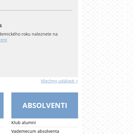
6
emického roku naleznete na
html
Všechny události >
ABSOLVENTI
Klub alumni
Vademecum absolventa