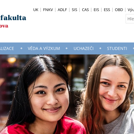
UK
FNKV
ADLF
SIS
CAS
EIS
ESS
OBD
Vý
ALIZACE
VĚDA A VÝZKUM
UCHAZEČI
STUDENTI