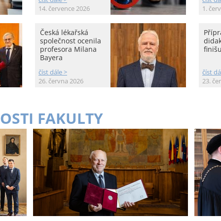
14. července 2026
1. čer
Česká lékařská
Přípr
společnost ocenila
didak
profesora Milana
finišu
Bayera
číst dále >
číst dá
26. června 2026
23. če
OSTI FAKULTY