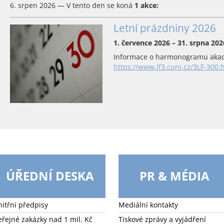
6. srpen 2026 — V tento den se koná
1 akce:
Letní prázdniny 2026
1. července 2026 – 31. srpna 202
Informace o harmonogramu akad
https://www.lf3.cuni.cz/3LF-300.
ÚŘEDNÍ DESKA
PR & MÉDIA
nitřní předpisy
Mediální kontakty
eřejné zakázky nad 1 mil. Kč
Tiskové zprávy a vyjádření