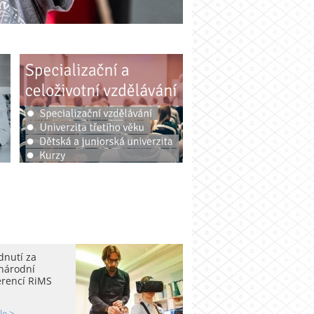
dnutí za
národní
erencí RiMS
le >