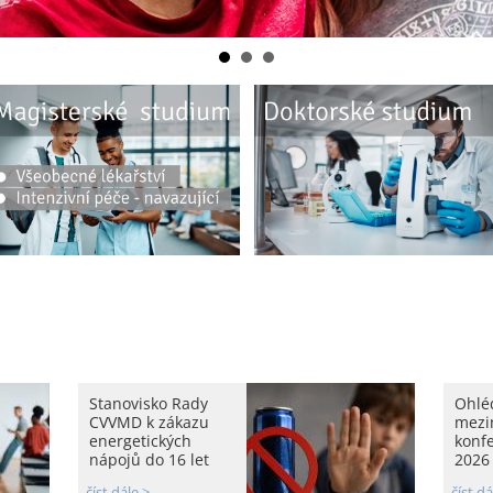
Stanovisko Rady
Ohlé
CVVMD k zákazu
mezi
energetických
konf
nápojů do 16 let
2026
číst dále >
číst dá