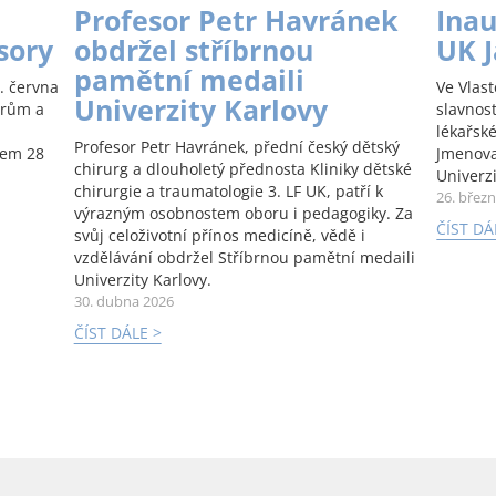
Profesor Petr Havránek
Inau
sory
obdržel stříbrnou
UK 
pamětní medaili
. června
Ve Vlas
Univerzity Karlovy
orům a
slavnos
lékařské
Profesor Petr Havránek, přední český dětský
kem 28
Jmenova
chirurg a dlouholetý přednosta Kliniky dětské
Univerzi
chirurgie a traumatologie 3. LF UK, patří k
26. břez
výrazným osobnostem oboru i pedagogiky. Za
ČÍST DÁ
svůj celoživotní přínos medicíně, vědě i
vzdělávání obdržel Stříbrnou pamětní medaili
Univerzity Karlovy.
30. dubna 2026
ČÍST DÁLE >