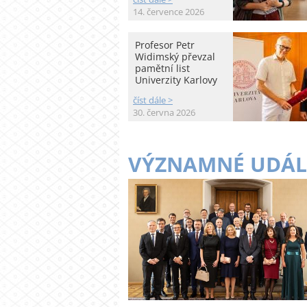
14. července 2026
Profesor Petr
Widimský převzal
pamětní list
Univerzity Karlovy
číst dále >
30. června 2026
VÝZNAMNÉ UDÁL