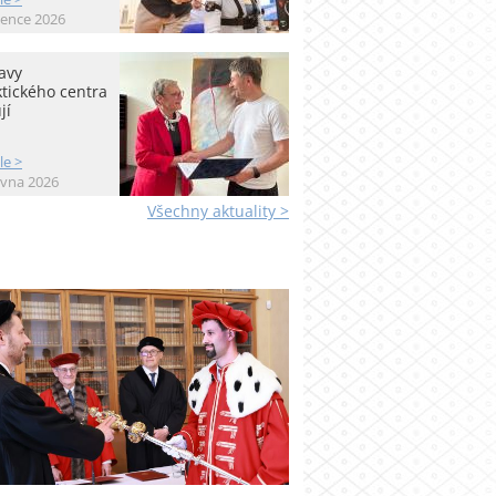
vence 2026
avy
tického centra
jí
le >
rvna 2026
Všechny aktuality >