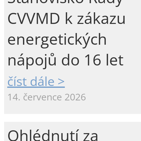
CVVMD k zákazu
energetických
nápojů do 16 let
číst dále >
14. července 2026
Ohlédnutí za