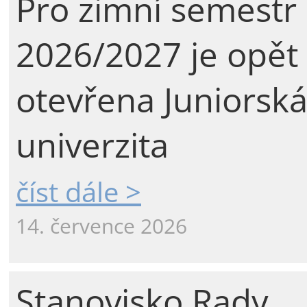
Pro zimní semestr
2026/2027 je opět
otevřena Juniorsk
univerzita
číst dále >
14. července 2026
Stanovisko Rady