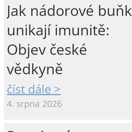
Jak nádorové buňk
unikají imunitě:
Objev české
vědkyně
číst dále >
4. srpna 2026