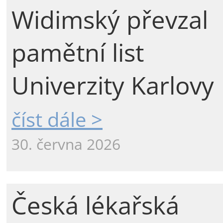
Widimský převzal
pamětní list
Univerzity Karlovy
číst dále >
30. června 2026
Česká lékařská