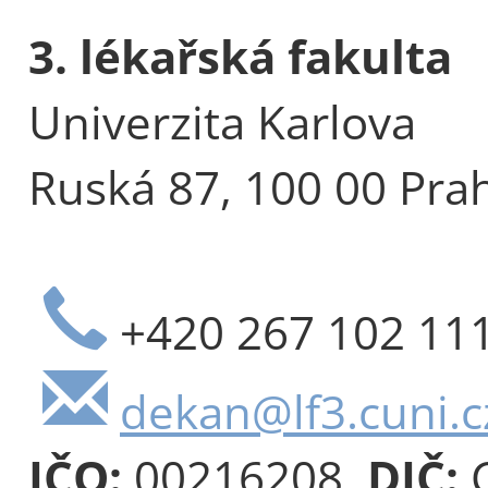
3. lékařská fakulta
Univerzita Karlova
Ruská 87, 100 00 Pra
+420 267 102 11
dekan@lf3.cuni.c
IČO:
00216208,
DIČ:
C