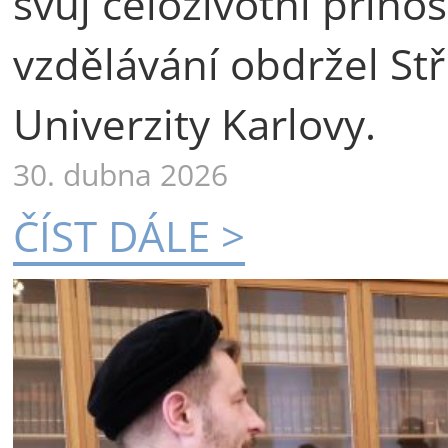
svůj celoživotní příno
vzdělávání obdržel St
Univerzity Karlovy.
30. dubna 2026
ČÍST DÁLE >