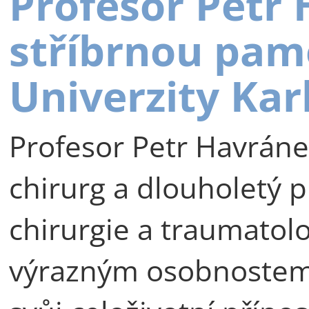
Profesor Petr
stříbrnou pam
Univerzity Kar
Profesor Petr Havráne
chirurg a dlouholetý p
chirurgie a traumatolog
výrazným osobnostem 