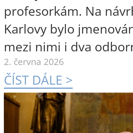
profesorkám. Na návr
Karlovy bylo jmenová
mezi nimi i dva odborn
2. června 2026
ČÍST DÁLE >