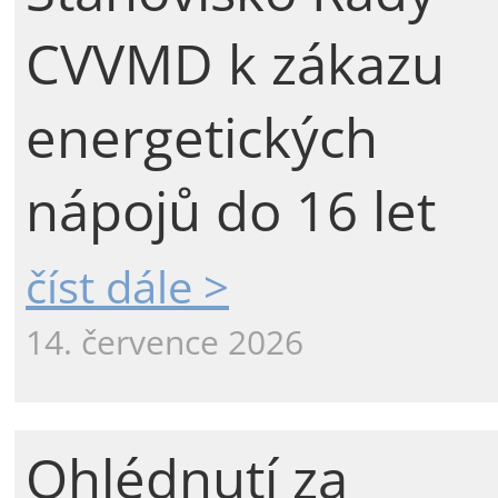
CVVMD k zákazu
energetických
nápojů do 16 let
číst dále >
14. července 2026
Ohlédnutí za