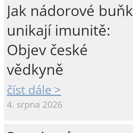
Jak nádorové buňk
unikají imunitě:
Objev české
vědkyně
číst dále >
4. srpna 2026