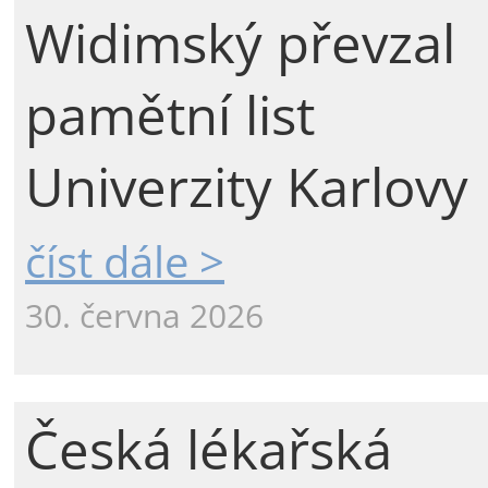
Widimský převzal
pamětní list
Univerzity Karlovy
číst dále >
30. června 2026
Česká lékařská