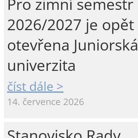
Pro zimní semestr
2026/2027 je opět
otevřena Juniorsk
univerzita
číst dále >
14. července 2026
Stanovisko Rady