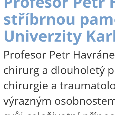
Profesor Petr
stříbrnou pam
Univerzity Kar
Profesor Petr Havráne
chirurg a dlouholetý p
chirurgie a traumatolog
výrazným osobnostem 