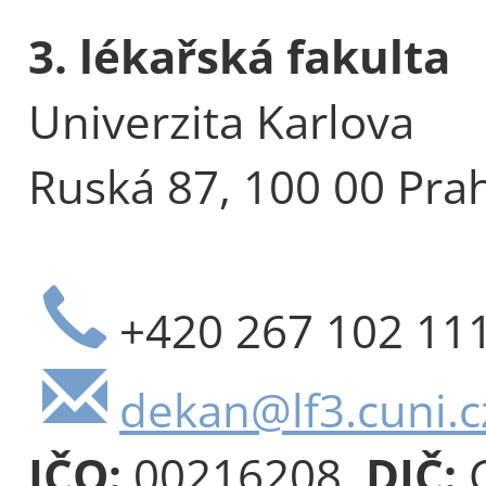
3. lékařská fakulta
Univerzita Karlova
Ruská 87, 100 00 Pra
+420 267 102 11
dekan@lf3.cuni.c
IČO:
00216208,
DIČ:
C