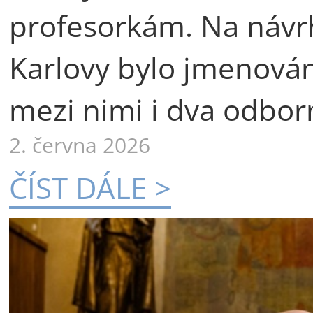
profesorkám. Na návr
Karlovy bylo jmenová
mezi nimi i dva odborn
2. června 2026
ČÍST DÁLE >