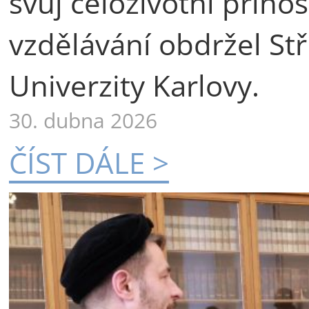
svůj celoživotní příno
vzdělávání obdržel St
Univerzity Karlovy.
30. dubna 2026
ČÍST DÁLE >