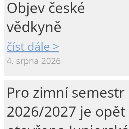
Objev české
vědkyně
číst dále >
4. srpna 2026
Pro zimní semestr
2026/2027 je opět