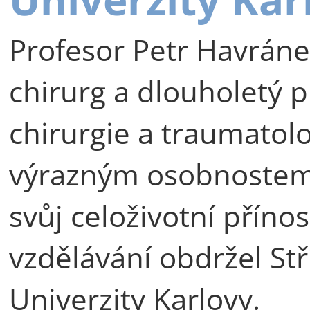
Profesor Petr Havráne
chirurg a dlouholetý p
chirurgie a traumatolog
výrazným osobnostem 
svůj celoživotní příno
vzdělávání obdržel St
Univerzity Karlovy.