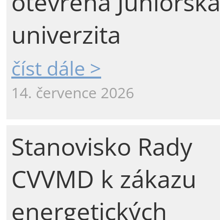
otevřena Juniorsk
univerzita
číst dále >
14. července 2026
Stanovisko Rady
CVVMD k zákazu
energetických