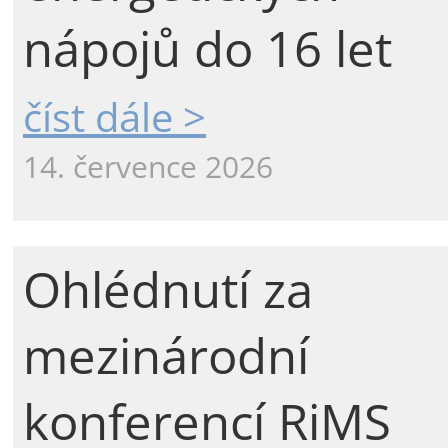
nápojů do 16 let
číst dále >
14. července 2026
Ohlédnutí za
mezinárodní
konferencí RiMS