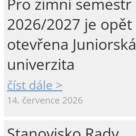
Pro zimní semestr
2026/2027 je opět
otevřena Juniorsk
univerzita
číst dále >
14. července 2026
Stanovisko Rady