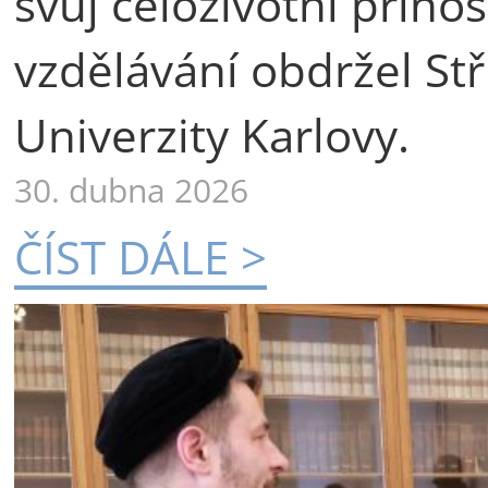
svůj celoživotní příno
vzdělávání obdržel St
Univerzity Karlovy.
30. dubna 2026
ČÍST DÁLE >