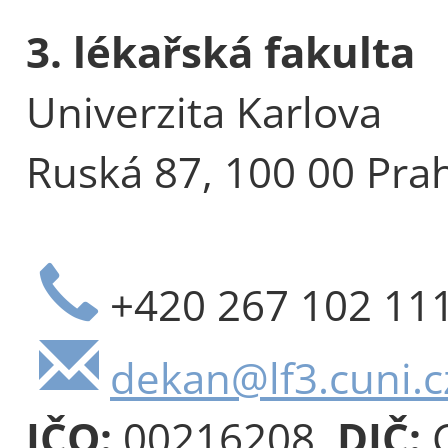
3. lékařská fakulta
Univerzita Karlova
Ruská 87, 100 00 Pra
+420 267 102 11
dekan@lf3.cuni.c
IČO:
00216208,
DIČ:
C