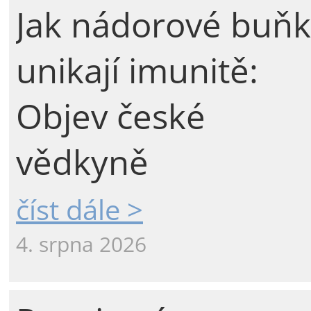
Jak nádorové buňk
unikají imunitě:
Objev české
vědkyně
číst dále >
4. srpna 2026