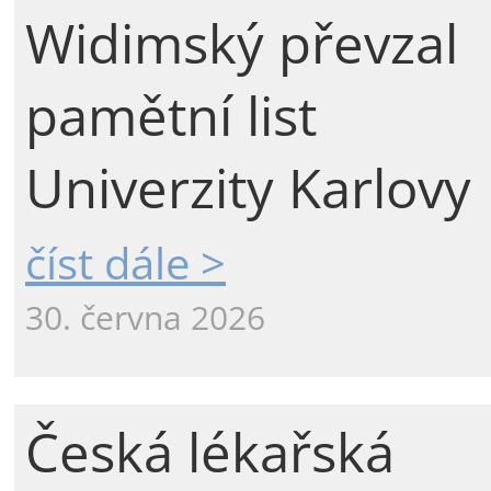
Widimský převzal
pamětní list
Univerzity Karlovy
číst dále >
30. června 2026
Česká lékařská