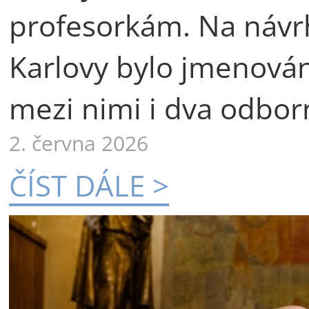
profesorkám. Na návr
Karlovy bylo jmenová
mezi nimi i dva odborn
2. června 2026
ČÍST DÁLE >