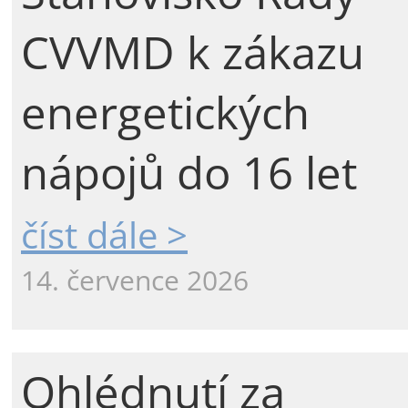
CVVMD k zákazu
energetických
nápojů do 16 let
číst dále >
14. července 2026
Ohlédnutí za