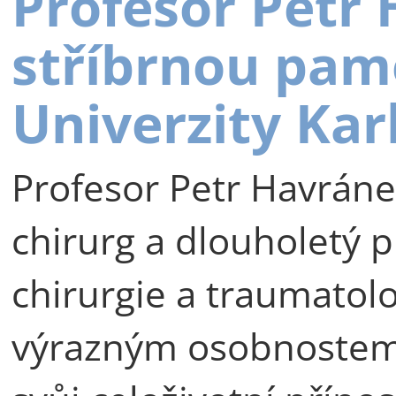
Profesor Petr
stříbrnou pam
Univerzity Kar
Profesor Petr Havráne
chirurg a dlouholetý p
chirurgie a traumatolog
výrazným osobnostem 