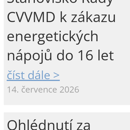
CVVMD k zákazu
energetických
nápojů do 16 let
číst dále >
14. července 2026
Ohlédnutí za