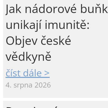
Jak nádorové buňk
unikají imunitě:
Objev české
vědkyně
číst dále >
4. srpna 2026