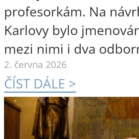
profesorkám. Na návr
Karlovy bylo jmenová
mezi nimi i dva odborn
2. června 2026
ČÍST DÁLE >