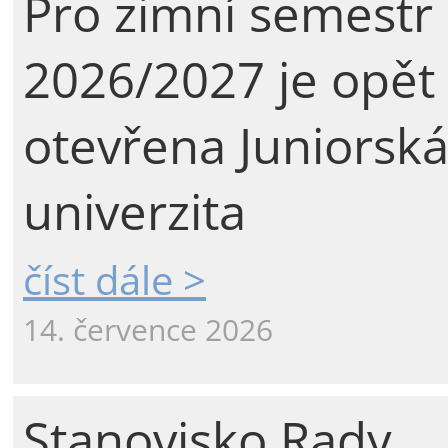
Pro zimní semestr
2026/2027 je opět
otevřena Juniorsk
univerzita
číst dále >
14. července 2026
Stanovisko Rady