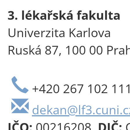
3. lékařská fakulta
Univerzita Karlova
Ruská 87, 100 00 Pra
+420 267 102 11
dekan@lf3.cuni.c
IČO:
00216208,
DIČ:
C