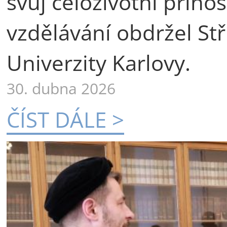
svůj celoživotní příno
vzdělávání obdržel St
Univerzity Karlovy.
30. dubna 2026
ČÍST DÁLE >