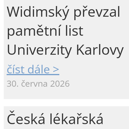
Widimský převzal
pamětní list
Univerzity Karlovy
číst dále >
30. června 2026
Česká lékařská