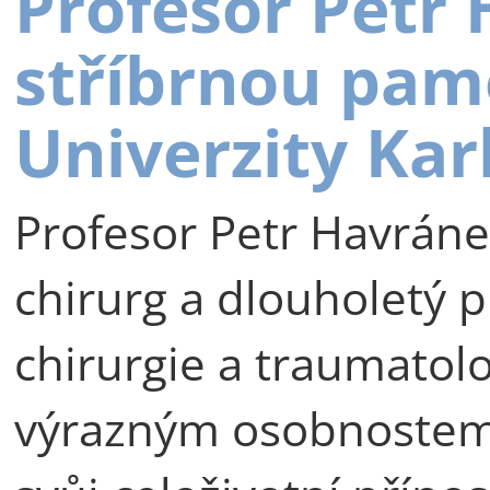
Profesor Petr
stříbrnou pam
Univerzity Kar
Profesor Petr Havráne
chirurg a dlouholetý p
chirurgie a traumatolog
výrazným osobnostem 