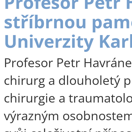
Profesor Petr
stříbrnou pam
Univerzity Kar
Profesor Petr Havráne
chirurg a dlouholetý p
chirurgie a traumatolog
výrazným osobnostem 