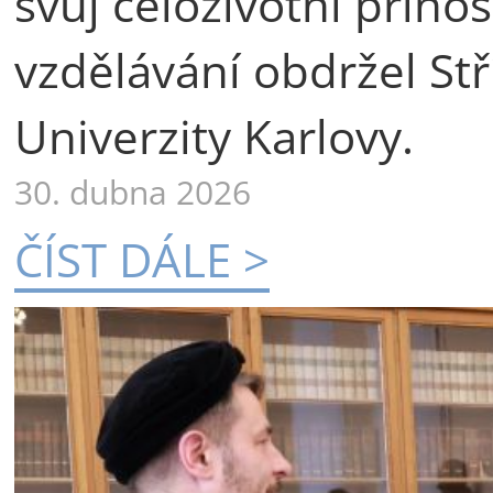
svůj celoživotní příno
vzdělávání obdržel St
Univerzity Karlovy.
30. dubna 2026
ČÍST DÁLE >