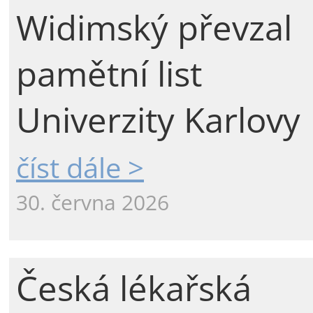
Widimský převzal
pamětní list
Univerzity Karlovy
číst dále >
30. června 2026
Česká lékařská