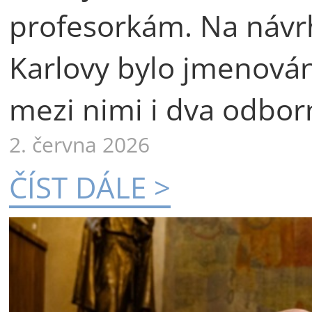
profesorkám. Na návr
Karlovy bylo jmenová
mezi nimi i dva odborn
2. června 2026
ČÍST DÁLE >