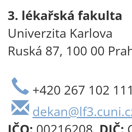
3. lékařská fakulta
Univerzita Karlova
Ruská 87, 100 00 Pra
+420 267 102 11
dekan@lf3.cuni.c
IČO:
00216208,
DIČ:
C