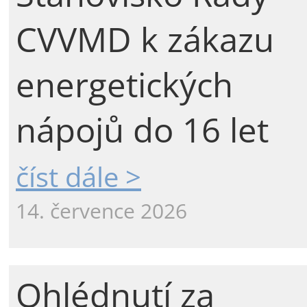
CVVMD k zákazu
energetických
nápojů do 16 let
číst dále >
14. července 2026
Ohlédnutí za