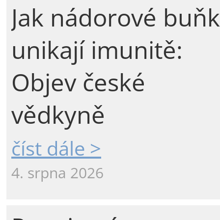
Jak nádorové buňk
unikají imunitě:
Objev české
vědkyně
číst dále >
4. srpna 2026