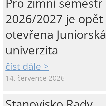
Pro zimní semestr
2026/2027 je opět
otevřena Juniorsk
univerzita
číst dále >
14. července 2026
Stanovisko Rady