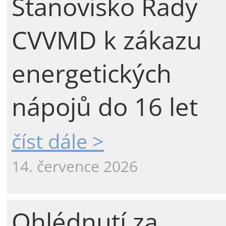
Stanovisko Rady
CVVMD k zákazu
energetických
nápojů do 16 let
číst dále >
14. července 2026
Ohlédnutí za