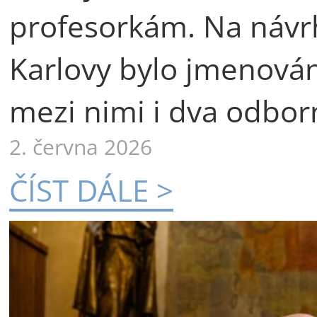
profesorkám. Na návr
Karlovy bylo jmenová
mezi nimi i dva odborn
2. června 2026
ČÍST DÁLE >