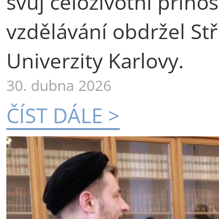
svůj celoživotní příno
vzdělávání obdržel St
Univerzity Karlovy.
30. dubna 2026
ČÍST DÁLE >