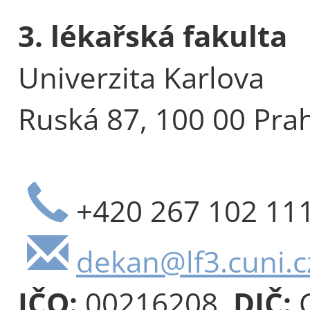
3. lékařská fakulta
Univerzita Karlova
Ruská 87, 100 00 Pra
+420 267 102 11
dekan@lf3.cuni.c
IČO:
00216208,
DIČ:
C