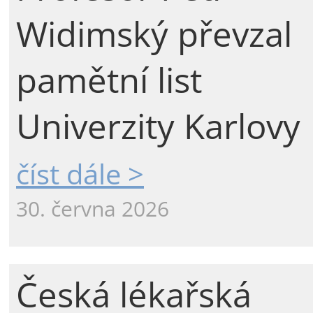
Widimský převzal
pamětní list
Univerzity Karlovy
číst dále >
30. června 2026
Česká lékařská