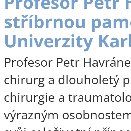
Profesor Petr
stříbrnou pam
Univerzity Kar
Profesor Petr Havráne
chirurg a dlouholetý p
chirurgie a traumatolog
výrazným osobnostem 