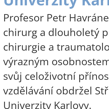
Profesor Petr Havráne
chirurg a dlouholetý p
chirurgie a traumatolog
výrazným osobnostem 
svůj celoživotní příno
vzdělávání obdržel St
Univerzity Karlovy.