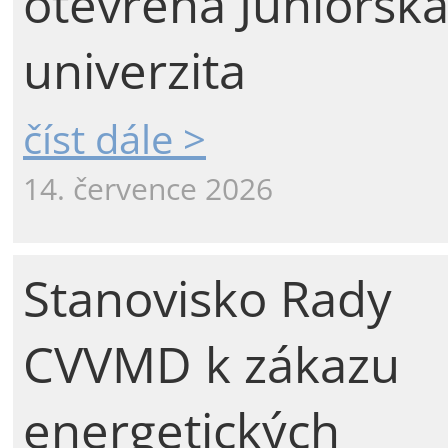
otevřena Juniorsk
univerzita
číst dále >
14. července 2026
Stanovisko Rady
CVVMD k zákazu
energetických