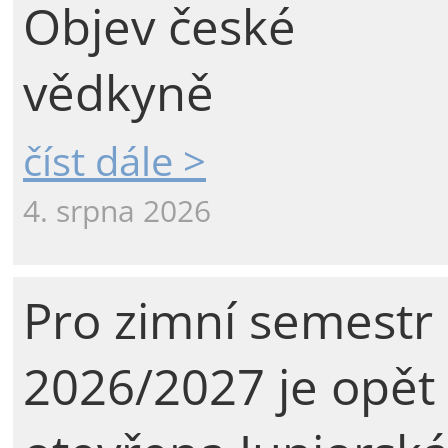
Objev české
vědkyně
číst dále >
4. srpna 2026
Pro zimní semestr
2026/2027 je opět