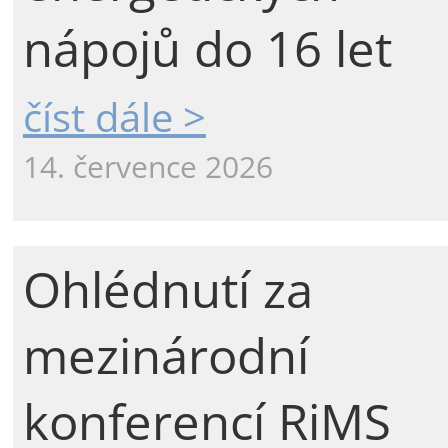
nápojů do 16 let
číst dále >
14. července 2026
Ohlédnutí za
mezinárodní
konferencí RiMS