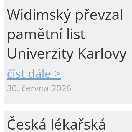
Widimský převzal
pamětní list
Univerzity Karlovy
číst dále >
30. června 2026
Česká lékařská