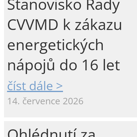
Stanovisko Rady
CVVMD k zákazu
energetických
nápojů do 16 let
číst dále >
14. července 2026
Ohlédnutí za