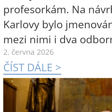
profesorkám. Na návr
Karlovy bylo jmenová
mezi nimi i dva odborn
2. června 2026
ČÍST DÁLE >