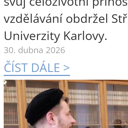
svůj celoživotní příno
vzdělávání obdržel St
Univerzity Karlovy.
30. dubna 2026
ČÍST DÁLE >