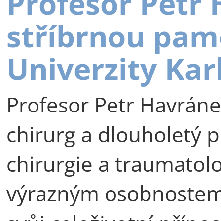
Profesor Petr
stříbrnou pam
Univerzity Kar
Profesor Petr Havráne
chirurg a dlouholetý p
chirurgie a traumatolog
výrazným osobnostem 