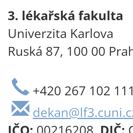
3. lékařská fakulta
Univerzita Karlova
Ruská 87, 100 00 Pra
+420 267 102 11
dekan@lf3.cuni.c
IČO:
00216208,
DIČ:
C