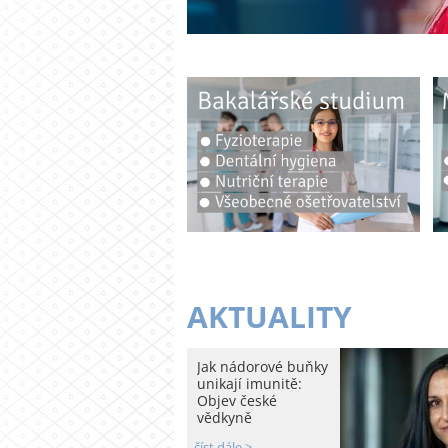
AKTUALITY
Jak nádorové buňky
unikají imunitě:
Objev české
vědkyně
číst dále >