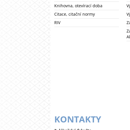
Knihovna, otevírací doba
V
Citace, citační normy
V
RIV
Z
Z
A
KONTAKTY