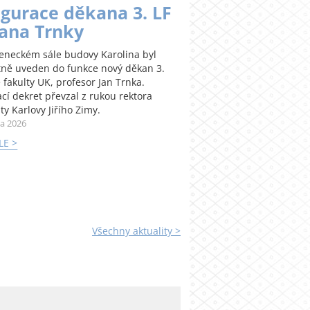
gurace děkana 3. LF
Jana Trnky
teneckém sále budovy Karolina byl
tně uveden do funkce nový děkan 3.
 fakulty UK, profesor Jan Trnka.
cí dekret převzal z rukou rektora
ty Karlovy Jiřího Zimy.
na 2026
LE >
Všechny aktuality >