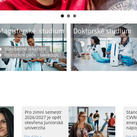
Pro zimní semestr
Stan
2026/2027 je opět
CVVM
otevřena Juniorská
ener
univerzita
nápoj
číst dále >
číst dá