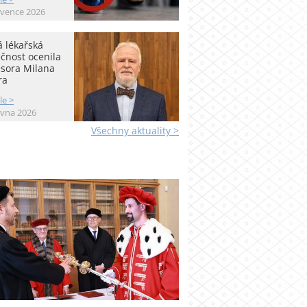
rvence 2026
 lékařská
čnost ocenila
esora Milana
ra
le >
rvna 2026
Všechny aktuality >