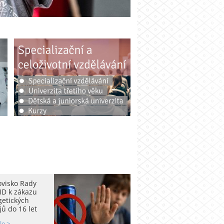
ovisko Rady
D k zákazu
getických
ů do 16 let
le >