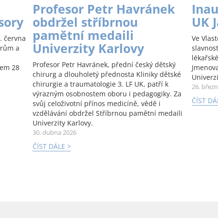
Profesor Petr Havránek
Inau
sory
obdržel stříbrnou
UK 
pamětní medaili
. června
Ve Vlas
Univerzity Karlovy
orům a
slavnos
lékařské
Profesor Petr Havránek, přední český dětský
kem 28
Jmenova
chirurg a dlouholetý přednosta Kliniky dětské
Univerzi
chirurgie a traumatologie 3. LF UK, patří k
26. břez
výrazným osobnostem oboru i pedagogiky. Za
ČÍST DÁ
svůj celoživotní přínos medicíně, vědě i
vzdělávání obdržel Stříbrnou pamětní medaili
Univerzity Karlovy.
30. dubna 2026
ČÍST DÁLE >