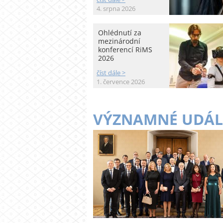
4. srpna 2026
Ohlédnutí za
mezinárodní
konferencí RiMS
2026
číst dále >
1. července 2026
VÝZNAMNÉ UDÁL