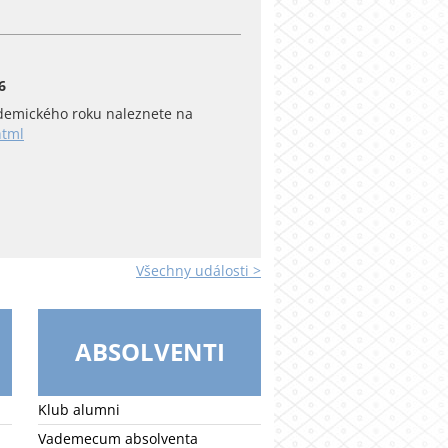
6
emického roku naleznete na
html
Všechny události >
ABSOLVENTI
Klub alumni
Vademecum absolventa