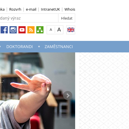
uka
Rozvrh
e-mail
IntranetUK
Whois
DOKTORANDI
ZAMĚSTNANCI