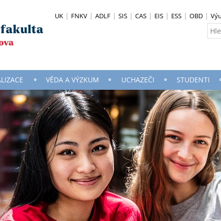
UK
FNKV
ADLF
SIS
CAS
EIS
ESS
OBD
Vý
ALIZACE
VĚDA A VÝZKUM
UCHAZEČI
STUDENTI