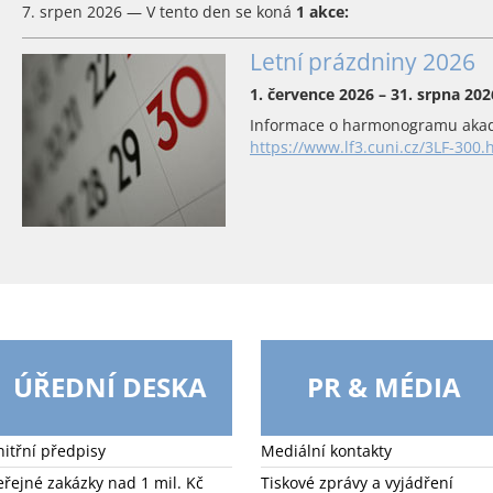
7. srpen 2026 — V tento den se koná
1 akce:
Letní prázdniny 2026
1. července 2026 – 31. srpna 202
Informace o harmonogramu akad
https://www.lf3.cuni.cz/3LF-300.
ÚŘEDNÍ DESKA
PR & MÉDIA
nitřní předpisy
Mediální kontakty
eřejné zakázky nad 1 mil. Kč
Tiskové zprávy a vyjádření