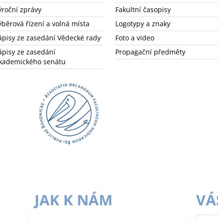
ýroční zprávy
Fakultní časopisy
ýběrová řízení a volná místa
Logotypy a znaky
ápisy ze zasedání Vědecké rady
Foto a video
ápisy ze zasedání
Propagační předměty
kademického senátu
JAK K NÁM
VÁ