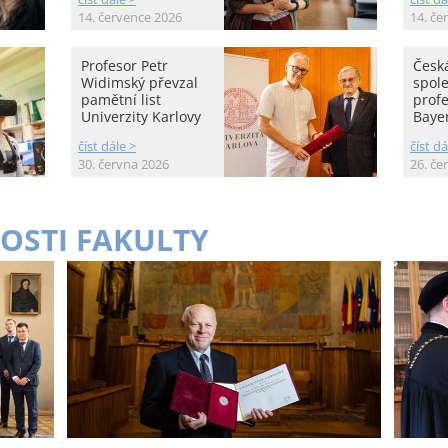
14. července 2026
14. če
Profesor Petr
Česká
Widimský převzal
spole
pamětní list
prof
Univerzity Karlovy
Baye
číst dále >
číst dá
30. června 2026
26. če
OSTI FAKULTY