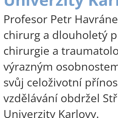
Profesor Petr Havráne
chirurg a dlouholetý p
chirurgie a traumatolog
výrazným osobnostem 
svůj celoživotní příno
vzdělávání obdržel St
Univerzity Karlovy.