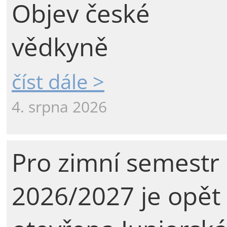
Objev české
vědkyně
číst dále >
4. srpna 2026
Pro zimní semestr
2026/2027 je opět