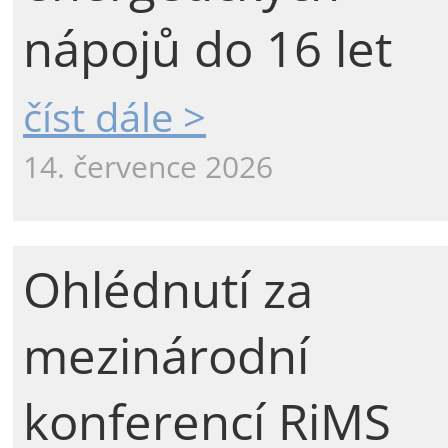
nápojů do 16 let
číst dále >
14. července 2026
Ohlédnutí za
mezinárodní
konferencí RiMS