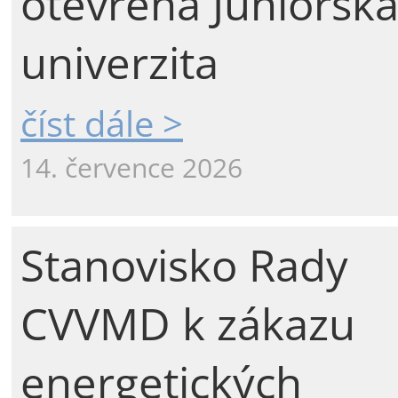
otevřena Juniorsk
univerzita
číst dále >
14. července 2026
Stanovisko Rady
CVVMD k zákazu
energetických