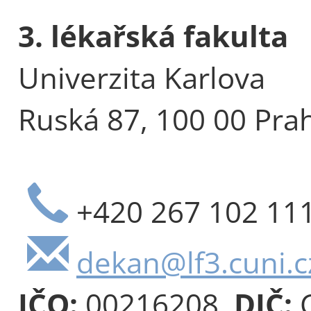
3. lékařská fakulta
Univerzita Karlova
Ruská 87, 100 00 Pra
+420 267 102 11
dekan@lf3.cuni.c
IČO:
00216208,
DIČ:
C