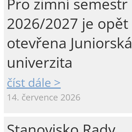
Pro zimní semestr
2026/2027 je opět
otevřena Juniorsk
univerzita
číst dále >
14. července 2026
Stanovisko Rady