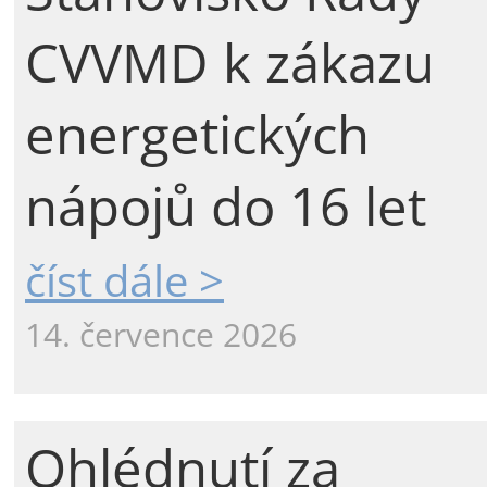
CVVMD k zákazu
energetických
nápojů do 16 let
číst dále >
14. července 2026
Ohlédnutí za