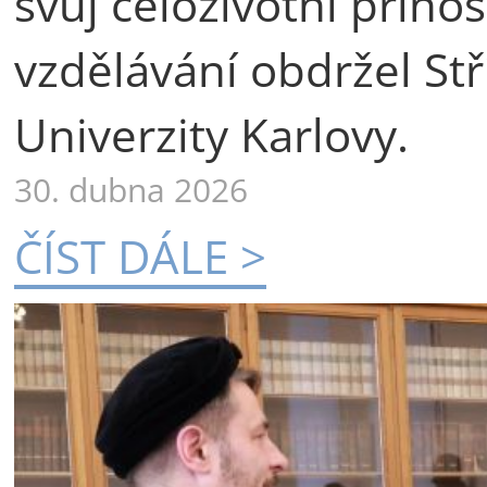
svůj celoživotní příno
vzdělávání obdržel St
Univerzity Karlovy.
30. dubna 2026
ČÍST DÁLE >