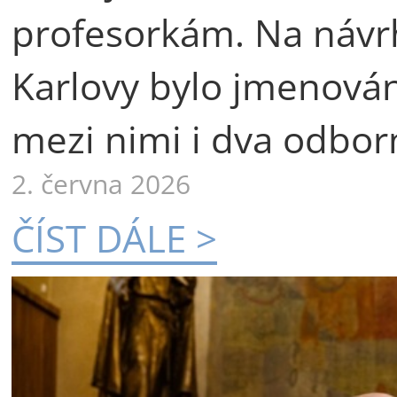
profesorkám. Na návr
Karlovy bylo jmenová
mezi nimi i dva odborn
2. června 2026
ČÍST DÁLE >