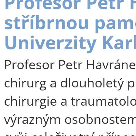
Profesor Petr
stříbrnou pam
Univerzity Kar
Profesor Petr Havráne
chirurg a dlouholetý p
chirurgie a traumatolog
výrazným osobnostem 