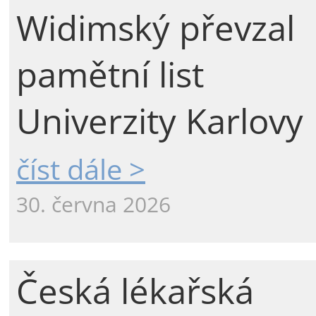
Widimský převzal
pamětní list
Univerzity Karlovy
číst dále >
30. června 2026
Česká lékařská