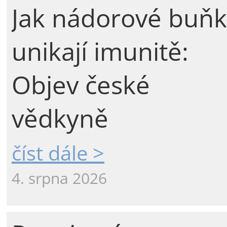
Jak nádorové buňk
unikají imunitě:
Objev české
vědkyně
číst dále >
4. srpna 2026