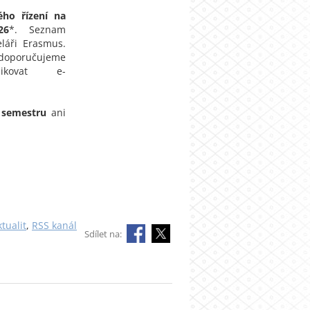
ho řízení na
26
*. Seznam
láři Erasmus.
 doporučujeme
kovat e-
 semestru
ani
tualit
,
RSS kanál
Sdílet na: