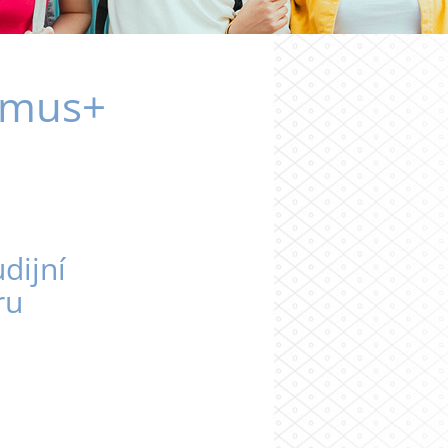
smus+
dijní
ru