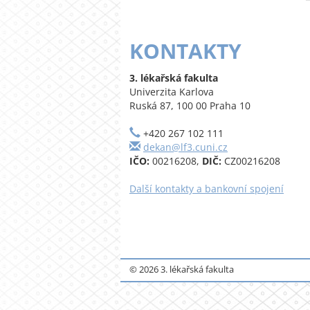
KONTAKTY
3. lékařská fakulta
Univerzita Karlova
Ruská 87, 100 00 Praha 10
+420 267 102 111
dekan@lf3.cuni.cz
IČO:
00216208,
DIČ:
CZ00216208
Další kontakty a bankovní spojení
© 2026 3. lékařská fakulta