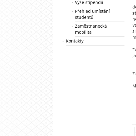
Výše stipendií
d
Přehled umístění
s
studentů
n
V
Zaměstnanecká
mobilita
m
Kontakty
*
j
Z
M