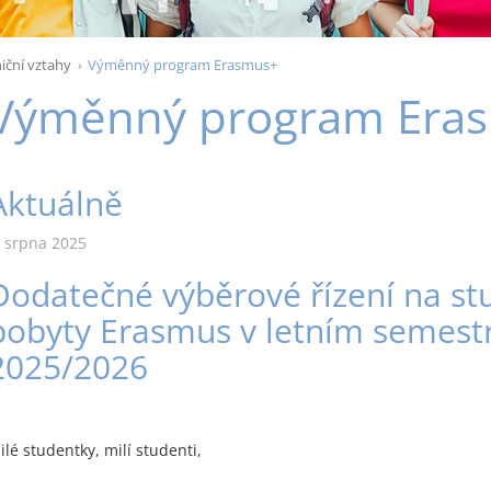
iční vztahy
Výměnný program Erasmus+
Výměnný program Era
Aktuálně
. srpna 2025
Dodatečné výběrové řízení na stu
pobyty Erasmus v letním semest
2025/2026
ilé studentky, milí studenti,