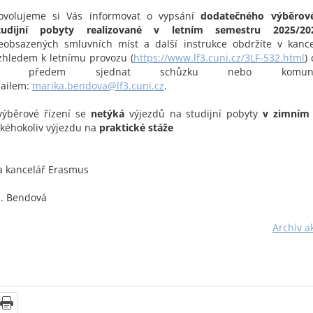
ovolujeme si Vás informovat o vypsání
dodatečného výběrové
tudijní pobyty realizované v letním semestru 2025/20
eobsazených smluvních míst a další instrukce obdržíte v kance
zhledem k letnímu provozu (
https://www.lf3.cuni.cz/3LF-532.html
)
si předem sjednat schůzku nebo komuni
ailem:
marika.bendova@lf3.cuni.cz
.
výběrové řízení se
netýká
výjezdů na studijní pobyty
v zimním
akéhokoliv výjezdu na
praktické stáže
a kancelář Erasmus
. Bendová
Archiv ak