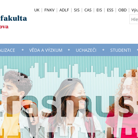
UK
FNKV
ADLF
SIS
CAS
EIS
ESS
OBD
Vý
ALIZACE
VĚDA A VÝZKUM
UCHAZEČI
STUDENTI