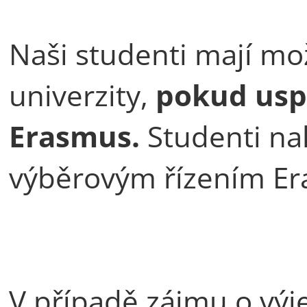
Naši studenti mají mož
univerzity,
pokud uspě
Erasmus.
Studenti na
výběrovým řízením E
V případě zájmu o vý