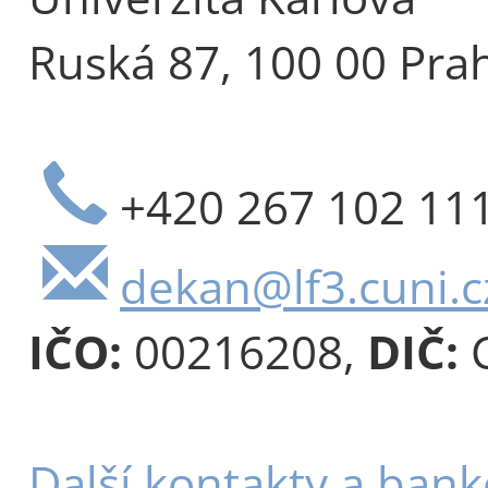
Ruská 87, 100 00 Pra
+420 267 102 11
dekan@lf3.cuni.c
IČO:
00216208,
DIČ:
C
Další kontakty a bank