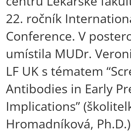
centru Lékařské fakul
22. ročník Internation
Conference. V postero
umístila MUDr. Veroni
LF UK s tématem “Scre
Antibodies in Early P
Implications” (školitel
Hromadníková, Ph.D.)