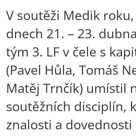
V soutěži Medik roku, 
dnech 21. – 23. dubn
tým 3. LF v čele s k
(Pavel Hůla, Tomáš Ne
Matěj Trnčík) umístil 
soutěžních disciplín, k
znalosti a dovednosti