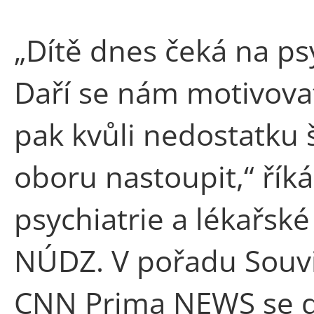
„Dítě dnes čeká na psy
Daří se nám motivovat
pak kvůli nedostatku
oboru nastoupit,“ řík
psychiatrie a lékařsk
NÚDZ. V pořadu Souvis
CNN Prima NEWS se do