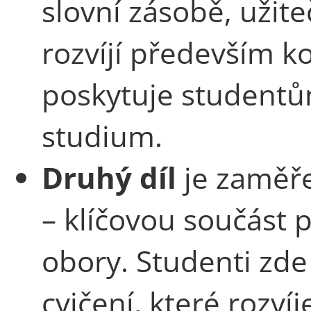
slovní zásobě, uži
rozvíjí především 
poskytuje studentů
studium.
Druhý díl
je zaměř
– klíčovou součást 
obory. Studenti zde
cvičení, které rozvíj