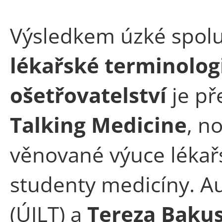
Výsledkem úzké spol
lékařské terminolog
ošetřovatelství
je př
Talking Medicine
, n
věnované výuce lékařs
studenty medicíny. A
(ÚJLT) a
Tereza Baku